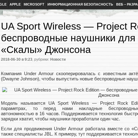
GLE
APPLE
MICROSOFT
ИНФОРМАЦИОННАЯ БЕЗОПАСНОСТЬ
ВЕБ – РАЗР
UA Sport Wireless — Project R
беспроводные наушники для
«Скалы» Джонсона
2018-06-30
в 9:23
, рубрики:
Новости
Компания Under Armour скооперировалась с известным акт
(Dwayne Johnson), чтобы выпустить новые беспроводные науш
Модель называется UA Sport Wireless — Project Rock Edit
параметрах, то перед нами накладные беспроводные
автономностью в 16 часов. Поддерживается технология быстро
зарядки хватит, чтобы наушники проработали один час.
Если для продвижения Under Armour работала вместе со «С
также специалисты JBL. К примеру, тут поддерживается технол