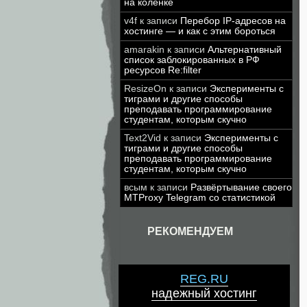
на коленке
v4f
к записи
Перебор IP-адресов на
хостинге — и как с этим бороться
amarakin
к записи
Альтернативный
список заблокированных в РФ
ресурсов Re:filter
ResizeOn
к записи
Эксперименты с
тиграми и другие способы
преподавать программирование
студентам, которым скучно
Text2Vid
к записи
Эксперименты с
тиграми и другие способы
преподавать программирование
студентам, которым скучно
всым
к записи
Развёртывание своего
MTProxy Telegram со статистикой
РЕКОМЕНДУЕМ
REG.RU
надежный хостинг