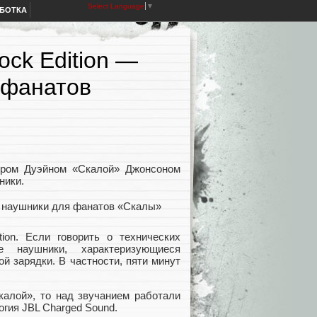
Select Language
▼
АБОТКА
ock Edition —
 фанатов
ёром Дуэйном «Скалой» Джонсоном
ники.
ion. Если говорить о технических
 наушники, характеризующиеся
й зарядки. В частности, пяти минут
калой», то над звучанием работали
огия JBL Charged Sound.