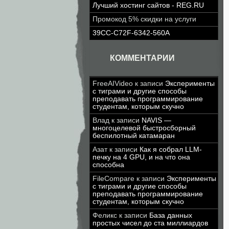
Лучший хостинг сайтов - REG.RU
Промокод 5% скидки на услуги
39CC-C72F-6342-560A
КОММЕНТАРИИ
FreeAIVideo
к записи
Эксперименты
с тиграми и другие способы
преподавать программирование
студентам, которым скучно
Влад
к записи
NAVIS —
многоцелевой быстросборный
беспилотный катамаран
Азат
к записи
Как я собрал LLM-
печку на 4 GPU, и на что она
способна
FileCompare
к записи
Эксперименты
с тиграми и другие способы
преподавать программирование
студентам, которым скучно
Феликс
к записи
База данных
простых чисел до ста миллиардов