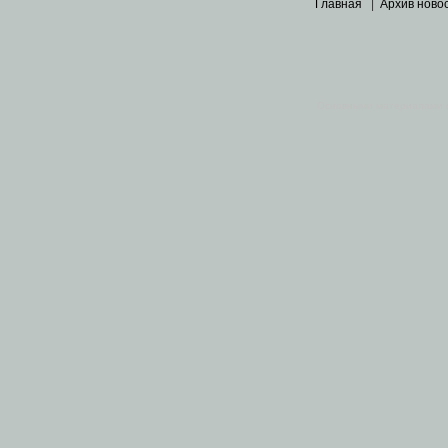
Главная
|
Архив ново
Основными материалами 