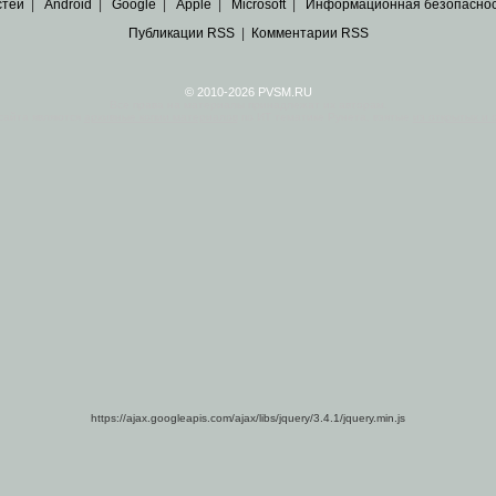
стей
|
Android
|
Google
|
Apple
|
Microsoft
|
Информационная безопасно
Публикации RSS
|
Комментарии RSS
© 2010-2026 PVSM.RU
Все права на материалы принадлежат их авторам.
сайта являются
архивные копии материалов
по ИТ тематике Рунета, взятые
из открытых и 
https://ajax.googleapis.com/ajax/libs/jquery/3.4.1/jquery.min.js