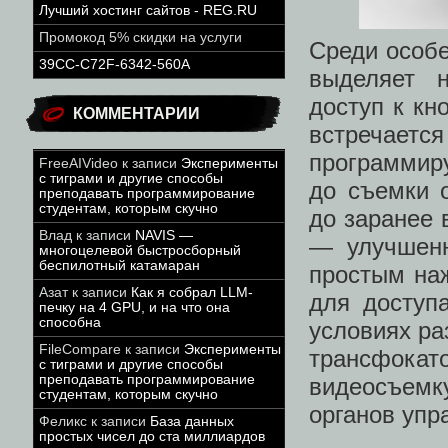
Лучший хостинг сайтов - REG.RU
Промокод 5% скидки на услуги
Среди особе
39CC-C72F-6342-560A
выделяет н
доступ к кн
КОММЕНТАРИИ
встречает
программиру
FreeAIVideo
к записи
Эксперименты
с тиграми и другие способы
до съемки 
преподавать программирование
студентам, которым скучно
до заранее 
Влад
к записи
NAVIS —
— улучшенн
многоцелевой быстросборный
беспилотный катамаран
простым на
Азат
к записи
Как я собрал LLM-
для доступ
печку на 4 GPU, и на что она
способна
условиях р
FileCompare
к записи
Эксперименты
трансфокат
с тиграми и другие способы
преподавать программирование
видеосъемк
студентам, которым скучно
органов упр
Феликс
к записи
База данных
простых чисел до ста миллиардов