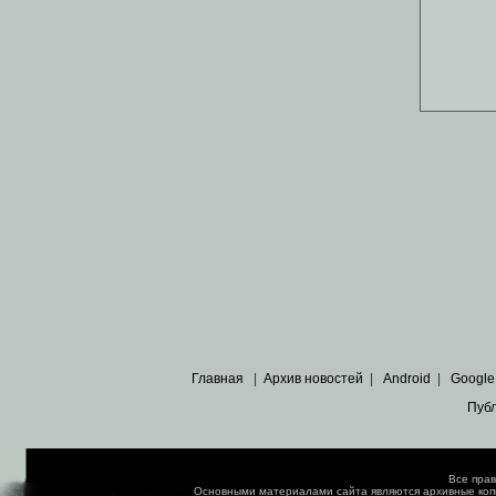
Главная
|
Архив новостей
|
Android
|
Google
Пуб
Все пра
Основными материалами сайта являются
архивные ко