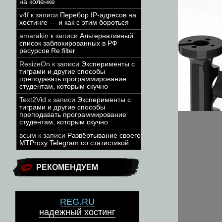
на коленке
v4f
к записи
Перебор IP-адресов на
хостинге — и как с этим бороться
amarakin
к записи
Альтернативный
список заблокированных в РФ
ресурсов Re:filter
ResizeOn
к записи
Эксперименты с
тиграми и другие способы
преподавать программирование
студентам, которым скучно
Text2Vid
к записи
Эксперименты с
тиграми и другие способы
преподавать программирование
студентам, которым скучно
всым
к записи
Развёртывание своего
MTProxy Telegram со статистикой
РЕКОМЕНДУЕМ
REG.RU
надежный хостинг