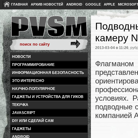
ГЛАВНАЯ
АРХИВ НОВОСТЕЙ
ANDROID
GOOGLE
APPLE
MICROSOF
Подводны
камеру N
2013-03-04
в 11:26
, руб
НОВОСТИ
Флагманом
ПРОГРАММИРОВАНИЕ
представ
ИНФОРМАЦИОННАЯ БЕЗОПАСНОСТЬ
ориенти
ЭТО ИНТЕРЕСНО
профессион
НАУЧНО-ПОПУЛЯРНОЕ
условиях. 
ГАДЖЕТЫ И УСТРОЙСТВА ДЛЯ ГИКОВ
ТЕКУЧКА
подводные 
JAVASCRIPT
компанией A
DIY ИЛИ СДЕЛАЙ САМ
ГАДЖЕТЫ
ANDROID