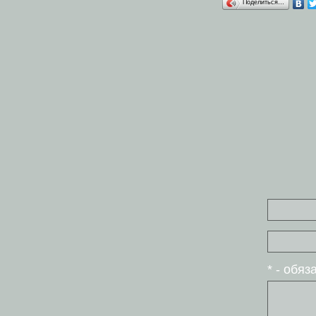
Поделиться…
* - обя