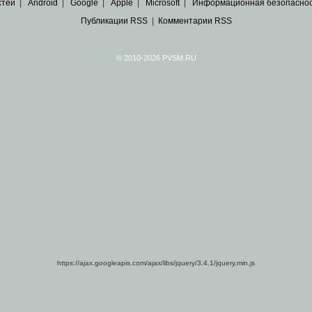
стей
|
Android
|
Google
|
Apple
|
Microsoft
|
Информационная безопасно
Публикации RSS
|
Комментарии RSS
© 2010-2026 PVSM.RU
Все права на материалы принадлежат их авторам.
сайта являются
архивные копии материалов
по ИТ тематике Рунета, взятые
из открытых и 
https://ajax.googleapis.com/ajax/libs/jquery/3.4.1/jquery.min.js