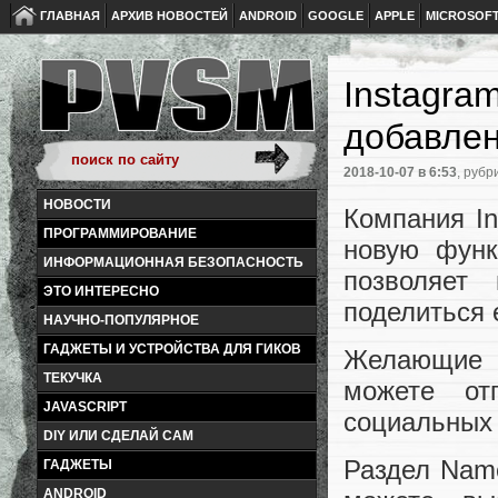
ГЛАВНАЯ
АРХИВ НОВОСТЕЙ
ANDROID
GOOGLE
APPLE
MICROSOF
Instagra
добавлен
2018-10-07
в 6:53
, рубр
НОВОСТИ
Компания I
ПРОГРАММИРОВАНИЕ
новую функ
ИНФОРМАЦИОННАЯ БЕЗОПАСНОСТЬ
позволяет
ЭТО ИНТЕРЕСНО
поделиться 
НАУЧНО-ПОПУЛЯРНОЕ
ГАДЖЕТЫ И УСТРОЙСТВА ДЛЯ ГИКОВ
Желающие м
ТЕКУЧКА
можете от
JAVASCRIPT
социальных 
DIY ИЛИ СДЕЛАЙ САМ
Раздел Name
ГАДЖЕТЫ
ANDROID