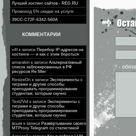
Лучший хостинг сайтов - REG.RU
Промокод 5% скидки на услуги
39CC-C72F-6342-560A
КОММЕНТАРИИ
v4f
к записи
Перебор IP-адресов на
хостинге — и как с этим бороться
amarakin
к записи
Альтернативный
* - обя
список заблокированных в РФ
ресурсов Re:filter
ResizeOn
к записи
Эксперименты с
тиграми и другие способы
преподавать программирование
студентам, которым скучно
Text2Vid
к записи
Эксперименты с
тиграми и другие способы
преподавать программирование
студентам, которым скучно
всым
к записи
Развёртывание своего
MTProxy Telegram со статистикой