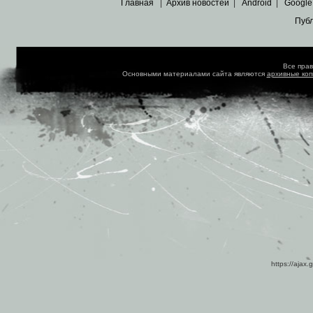
Главная
|
Архив новостей
|
Android
|
Google
Пуб
Все пра
Основными материалами сайта являются
архивные ко
https://ajax.