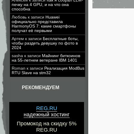
Алексей
к записи
Как я собрал LLM-
печку на 4 GPU, и на что она
способна
Любовь
к записи
Huawei
официально представила
HarmonyOS 7: какие смартфоны
получат её первыми
Артем
к записи
Бесплатные боты,
чтобы раздеть девушку по фото в
2024
sasha
к записи
Майнинг биткоинов
на 55-летнем ветеране IBM 1401
Roman
к записи
Реализация ModBus
RTU Slave на stm32
РЕКОМЕНДУЕМ
REG.RU
надежный хостинг
Промокод на скидку 5%
REG.RU