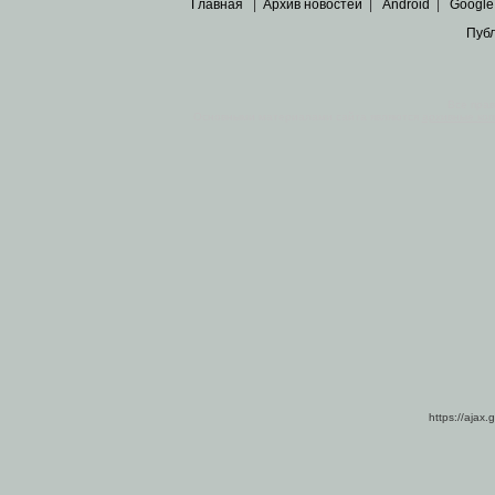
Главная
|
Архив новостей
|
Android
|
Google
Пуб
Все пра
Основными материалами сайта являются
архивные ко
https://ajax.