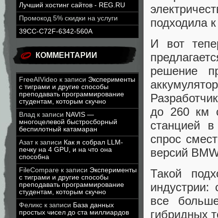
Лучший хостинг сайтов - REG.RU
электричест
Промокод 5% скидки на услуги
подходила к
39CC-C72F-6342-560A
И вот тепе
предлагает
КОММЕНТАРИИ
решение п
FreeAIVideo
к записи
Эксперименты
аккумулят
с тиграми и другие способы
преподавать программирование
Разработчик
студентам, которым скучно
до 260 км 
Влад
к записи
NAVIS —
многоцелевой быстросборный
станцией в
беспилотный катамаран
спрос смест
Азат
к записи
Как я собрал LLM-
печку на 4 GPU, и на что она
версий BMW 
способна
FileCompare
к записи
Эксперименты
Такой под
с тиграми и другие способы
индустрии:
преподавать программирование
студентам, которым скучно
все больше
Феликс
к записи
База данных
гибридных т
простых чисел до ста миллиардов