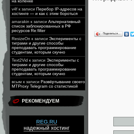
на коленке
v4f
к записи
Перебор IP-адресов на
хостинге — и как с этим бороться
amarakin
к записи
Альтернативный
список заблокированных в РФ
ресурсов Re:filter
Поделиться…
ResizeOn
к записи
Эксперименты с
тиграми и другие способы
преподавать программирование
студентам, которым скучно
Text2Vid
к записи
Эксперименты с
тиграми и другие способы
преподавать программирование
студентам, которым скучно
всым
к записи
Развёртывание своего
MTProxy Telegram со статистикой
РЕКОМЕНДУЕМ
REG.RU
надежный хостинг