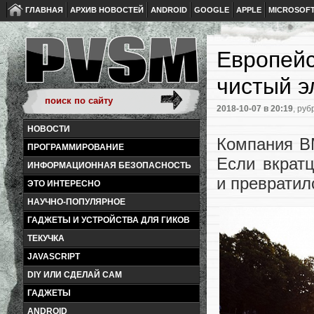
ГЛАВНАЯ
АРХИВ НОВОСТЕЙ
ANDROID
GOOGLE
APPLE
MICROSOF
Европейс
чистый э
2018-10-07
в 20:19
, руб
НОВОСТИ
Компания B
ПРОГРАММИРОВАНИЕ
Если вкрат
ИНФОРМАЦИОННАЯ БЕЗОПАСНОСТЬ
и превратил
ЭТО ИНТЕРЕСНО
НАУЧНО-ПОПУЛЯРНОЕ
ГАДЖЕТЫ И УСТРОЙСТВА ДЛЯ ГИКОВ
ТЕКУЧКА
JAVASCRIPT
DIY ИЛИ СДЕЛАЙ САМ
ГАДЖЕТЫ
ANDROID