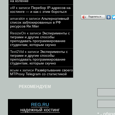
на коленке
v4f
к записи
Перебор IP-адресов на
хостинге — и как с этим бороться
Поделиться…
amarakin
к записи
Альтернативный
список заблокированных в РФ
ресурсов Re:filter
ResizeOn
к записи
Эксперименты с
тиграми и другие способы
преподавать программирование
студентам, которым скучно
Text2Vid
к записи
Эксперименты с
тиграми и другие способы
преподавать программирование
студентам, которым скучно
всым
к записи
Развёртывание своего
MTProxy Telegram со статистикой
РЕКОМЕНДУЕМ
REG.RU
надежный хостинг
* - обя