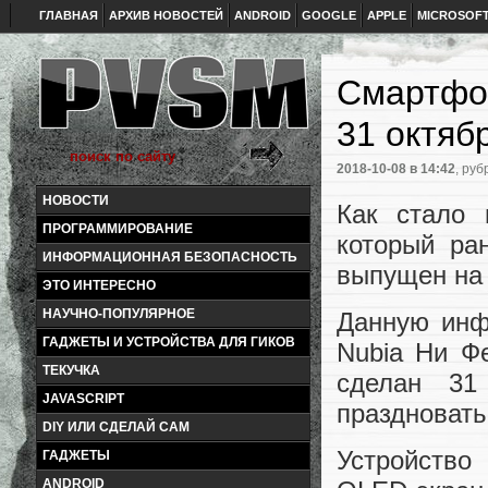
ГЛАВНАЯ
АРХИВ НОВОСТЕЙ
ANDROID
GOOGLE
APPLE
MICROSOF
Смартфон
31 октяб
2018-10-08
в 14:42
, руб
НОВОСТИ
Как стало 
ПРОГРАММИРОВАНИЕ
который ра
ИНФОРМАЦИОННАЯ БЕЗОПАСНОСТЬ
выпущен на 
ЭТО ИНТЕРЕСНО
НАУЧНО-ПОПУЛЯРНОЕ
Данную инф
ГАДЖЕТЫ И УСТРОЙСТВА ДЛЯ ГИКОВ
Nubia Ни Фе
ТЕКУЧКА
сделан 31
JAVASCRIPT
праздновать
DIY ИЛИ СДЕЛАЙ САМ
Устройство
ГАДЖЕТЫ
ANDROID