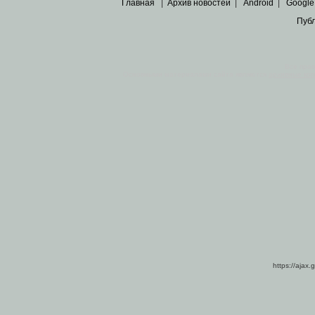
Главная
|
Архив новостей
|
Android
|
Google
Пуб
Все пра
Основными материалами сайта являются
архивные ко
https://ajax.