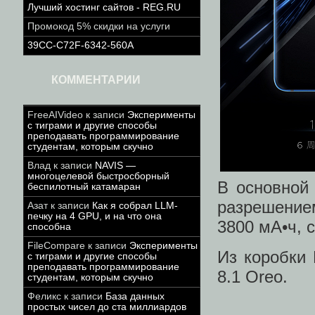
Лучший хостинг сайтов - REG.RU
Промокод 5% скидки на услуги
39CC-C72F-6342-560A
КОММЕНТАРИИ
FreeAIVideo
к записи
Эксперименты
с тиграми и другие способы
преподавать программирование
студентам, которым скучно
Влад
к записи
NAVIS —
многоцелевой быстросборный
В основной
беспилотный катамаран
разрешение
Азат
к записи
Как я собрал LLM-
печку на 4 GPU, и на что она
3800 мА•ч, 
способна
FileCompare
к записи
Эксперименты
Из коробки 
с тиграми и другие способы
преподавать программирование
8.1 Оreo.
студентам, которым скучно
Феликс
к записи
База данных
простых чисел до ста миллиардов