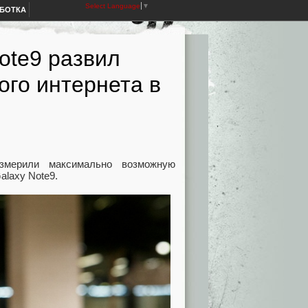
Select Language
▼
АБОТКА
ote9 развил
ого интернета в
змерили максимально возможную
alaxy Note9.