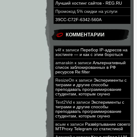
Лучший хостинг сайтов - REG.RU
Промокод 5% скидки на услуги
39CC-C72F-6342-560A
КОММЕНТАРИИ
v4f
к записи
Перебор IP-адресов на
хостинге — и как с этим бороться
amarakin
к записи
Альтернативный
список заблокированных в РФ
ресурсов Re:filter
ResizeOn
к записи
Эксперименты с
тиграми и другие способы
преподавать программирование
студентам, которым скучно
Text2Vid
к записи
Эксперименты с
тиграми и другие способы
преподавать программирование
студентам, которым скучно
всым
к записи
Развёртывание своего
MTProxy Telegram со статистикой