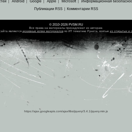
стей
|
Android
|
Google
|
Apple
|
Microsoft
|
Информационная безопасно
Публикации RSS
|
Комментарии RSS
© 2010-2026 PVSM.RU
Все права на материалы принадлежат их авторам.
сайта являются
архивные копии материалов
по ИТ тематике Рунета, взятые
из открытых и 
https://ajax.googleapis.com/ajax/libs/jquery/3.4.1/jquery.min.js