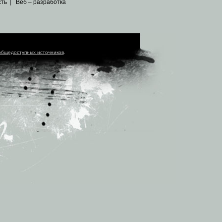
сть
|
Веб – разработка
общедоступных источников
.