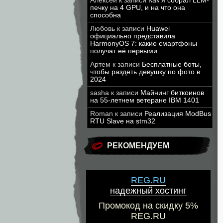
Алексей
к записи
Как я собрал LLM-
печку на 4 GPU, и на что она
способна
Любовь
к записи
Huawei
официально представила
HarmonyOS 7: какие смартфоны
получат её первыми
Артем
к записи
Бесплатные боты,
чтобы раздеть девушку по фото в
2024
sasha
к записи
Майнинг биткоинов
на 55-летнем ветеране IBM 1401
Roman
к записи
Реализация ModBus
RTU Slave на stm32
РЕКОМЕНДУЕМ
REG.RU
надежный хостинг
Промокод на скидку 5%
REG.RU