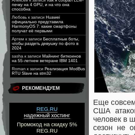
Алексей
к записи
Как я собрал LLM-
печку на 4 GPU, и на что она
способна
Любовь
к записи
Huawei
официально представила
HarmonyOS 7: какие смартфоны
получат её первыми
Артем
к записи
Бесплатные боты,
чтобы раздеть девушку по фото в
2024
sasha
к записи
Майнинг биткоинов
на 55-летнем ветеране IBM 1401
Roman
к записи
Реализация ModBus
RTU Slave на stm32
РЕКОМЕНДУЕМ
Еще совсем
REG.RU
США атако
надежный хостинг
человек в 
Промокод на скидку 5%
сезон не 
REG.RU