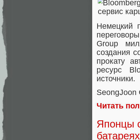
Немецкий п
переговоры
Group мил
создания с
прокату ав
ресурс Bl
источники.
SeongJoon 
Читать по
Японцы 
батареях