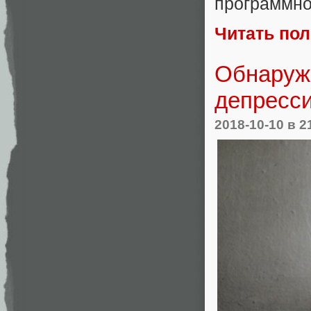
программно
Читать по
Обнаруже
депресс
2018-10-10
в 2