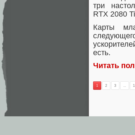
три насто
RTX 2080 Ti
Карты мл
следующе
ускорител
есть.
Читать по
1
2
3
...
1