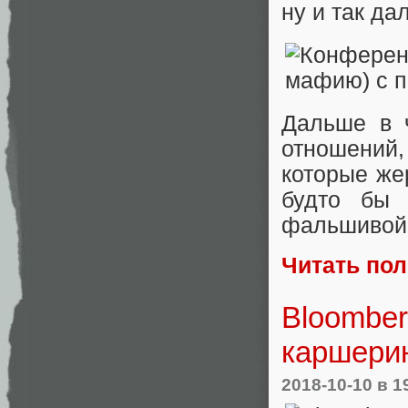
ну и так да
Дальше в 
отношений,
которые же
будто бы 
фальшивой 
Читать по
Bloomber
каршерин
2018-10-10
в 1