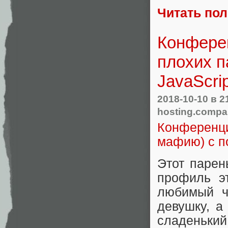
Читать по
Конфере
плохих 
JavaScrip
2018-10-10
в 2
hosting.comp
Конференци
мафию) с п
Этот парен
профиль э
любимый ча
девушку, а 
сладенький!