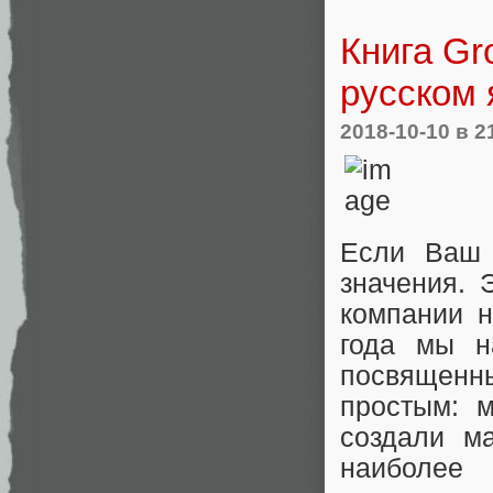
Книга Gr
русском 
2018-10-10
в 2
Если Ваш 
значения. 
компании н
года мы н
посвященн
простым: 
создали м
наиболе