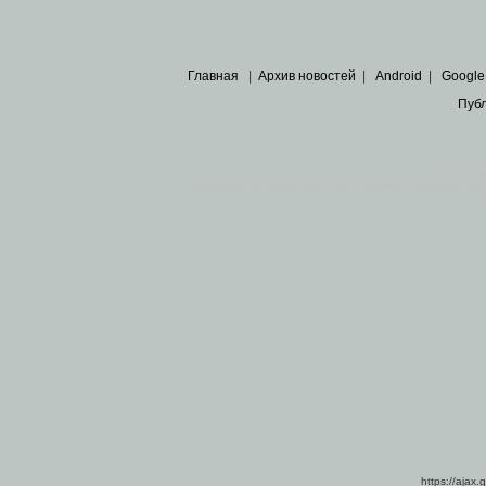
Главная
|
Архив новостей
|
Android
|
Google
Пуб
Все пра
Основными материалами сайта являются
архивные ко
https://ajax.