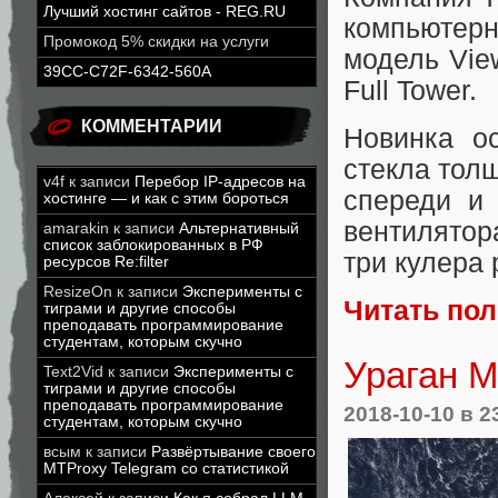
Лучший хостинг сайтов - REG.RU
компьютер
Промокод 5% скидки на услуги
модель Vie
39CC-C72F-6342-560A
Full Tower.
КОММЕНТАРИИ
Новинка о
стекла тол
v4f
к записи
Перебор IP-адресов на
спереди и
хостинге — и как с этим бороться
вентилятора
amarakin
к записи
Альтернативный
список заблокированных в РФ
три кулера
ресурсов Re:filter
ResizeOn
к записи
Эксперименты с
Читать по
тиграми и другие способы
преподавать программирование
студентам, которым скучно
Ураган М
Text2Vid
к записи
Эксперименты с
тиграми и другие способы
преподавать программирование
2018-10-10
в 2
студентам, которым скучно
всым
к записи
Развёртывание своего
MTProxy Telegram со статистикой