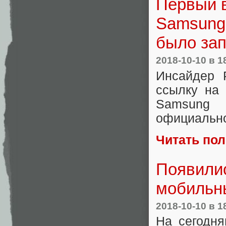
Первый 
Samsung 
было за
2018-10-10
в 1
Инсайдер 
ссылку на
Samsung 
официально
Читать по
Появилис
мобильны
2018-10-10
в 1
На сегодня