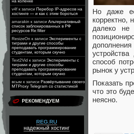
на коленке
v4f
к записи
Перебор IP-адресов на
Но даже ес
хостинге — и как с этим бороться
корректно, 
amarakin
к записи
Альтернативный
список заблокированных в РФ
далеко не 
ресурсов Re:filter
позициони
ResizeOn
к записи
Эксперименты с
тиграми и другие способы
дополнени
преподавать программирование
устройства
студентам, которым скучно
способ потр
Text2Vid
к записи
Эксперименты с
тиграми и другие способы
рынок у уст
преподавать программирование
студентам, которым скучно
Показать пр
всым
к записи
Развёртывание своего
MTProxy Telegram со статистикой
что это буд
неясно.
РЕКОМЕНДУЕМ
REG.RU
надежный хостинг