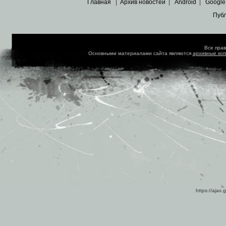
Главная
|
Архив новостей
|
Android
|
Google
Пуб
Все пра
Основными материалами сайта являются
архивные ко
https://ajax.