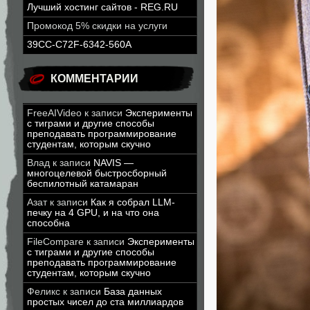
Лучший хостинг сайтов - REG.RU
Промокод 5% скидки на услуги
39CC-C72F-6342-560A
КОММЕНТАРИИ
FreeAIVideo
к записи
Эксперименты
с тиграми и другие способы
преподавать программирование
студентам, которым скучно
Влад
к записи
NAVIS —
многоцелевой быстросборный
беспилотный катамаран
Азат
к записи
Как я собрал LLM-
печку на 4 GPU, и на что она
способна
FileCompare
к записи
Эксперименты
с тиграми и другие способы
преподавать программирование
студентам, которым скучно
Феликс
к записи
База данных
простых чисел до ста миллиардов