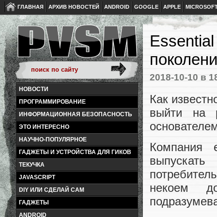
ГЛАВНАЯ
АРХИВ НОВОСТЕЙ
ANDROID
GOOGLE
APPLE
MICROSOF
Essentia
поколени
2018-10-10
в 1
НОВОСТИ
Как известн
ПРОГРАММИРОВАНИЕ
выйти на 
ИНФОРМАЦИОННАЯ БЕЗОПАСНОСТЬ
основателем
ЭТО ИНТЕРЕСНО
НАУЧНО-ПОПУЛЯРНОЕ
Компания 
ГАДЖЕТЫ И УСТРОЙСТВА ДЛЯ ГИКОВ
выпускать
ТЕКУЧКА
потребител
JAVASCRIPT
некоем д
DIY ИЛИ СДЕЛАЙ САМ
подразумева
ГАДЖЕТЫ
ANDROID