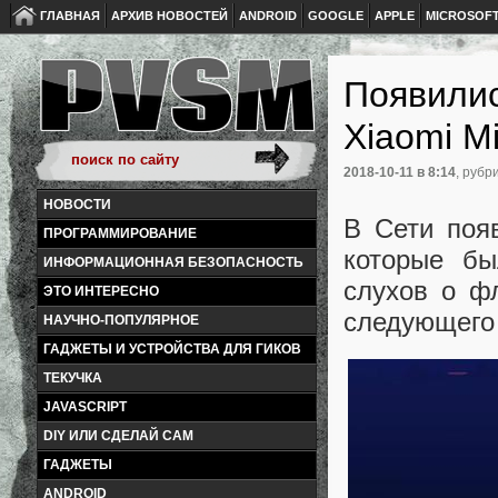
ГЛАВНАЯ
АРХИВ НОВОСТЕЙ
ANDROID
GOOGLE
APPLE
MICROSOF
Появилис
Xiaomi Mi
2018-10-11
в 8:14
, рубр
НОВОСТИ
В Сети поя
ПРОГРАММИРОВАНИЕ
которые бы
ИНФОРМАЦИОННАЯ БЕЗОПАСНОСТЬ
слухов о ф
ЭТО ИНТЕРЕСНО
следующего 
НАУЧНО-ПОПУЛЯРНОЕ
ГАДЖЕТЫ И УСТРОЙСТВА ДЛЯ ГИКОВ
ТЕКУЧКА
JAVASCRIPT
DIY ИЛИ СДЕЛАЙ САМ
ГАДЖЕТЫ
ANDROID