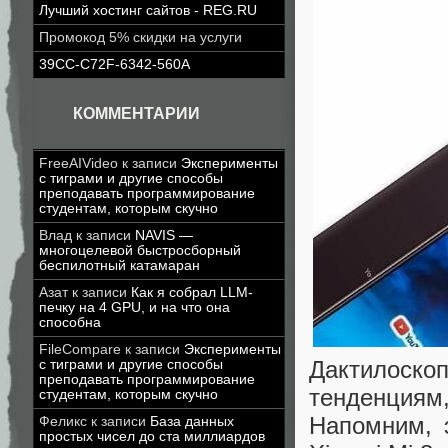
Лучший хостинг сайтов - REG.RU
Промокод 5% скидки на услуги
39CC-C72F-6342-560A
КОММЕНТАРИИ
FreeAIVideo
к записи
Эксперименты
с тиграми и другие способы
преподавать программирование
студентам, которым скучно
Влад
к записи
NAVIS —
многоцелевой быстросборный
беспилотный катамаран
Азат
к записи
Как я собрал LLM-
печку на 4 GPU, и на что она
способна
FileCompare
к записи
Эксперименты
Дактилос
с тиграми и другие способы
преподавать программирование
тенденция
студентам, которым скучно
Напомним, 
Феликс
к записи
База данных
простых чисел до ста миллиардов