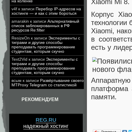
Xiaomi Mi 8.
на коленке
v4f
к записи
Перебор IP-адресов на
Корпус Xia
хостинге — и как с этим бороться
технологии 
amarakin
к записи
Альтернативный
список заблокированных в РФ
Xiaomi, нак
ресурсов Re:filter
в соответст
ResizeOn
к записи
Эксперименты с
тиграми и другие способы
есть у лиде
преподавать программирование
студентам, которым скучно
Text2Vid
к записи
Эксперименты с
тиграми и другие способы
преподавать программирование
студентам, которым скучно
Аппаратную 
всым
к записи
Развёртывание своего
MTProxy Telegram со статистикой
платформа 
памяти.
РЕКОМЕНДУЕМ
REG.RU
надежный хостинг
Поделиться…