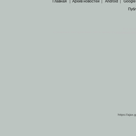
Главная
|
Архив новостей
|
Android
|
Google
Пуб
Все пра
Основными материалами сайта являются
архивные ко
https://ajax.