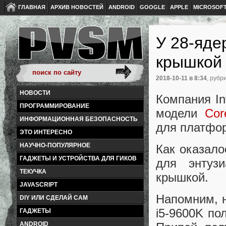
ГЛАВНАЯ
АРХИВ НОВОСТЕЙ
ANDROID
GOOGLE
APPLE
MICROSOF
У 28-яде
крышкой 
2018-10-11
в 8:34
, рубр
НОВОСТИ
Компания In
ПРОГРАММИРОВАНИЕ
модели
Cor
ИНФОРМАЦИОННАЯ БЕЗОПАСНОСТЬ
для платфо
ЭТО ИНТЕРЕСНО
НАУЧНО-ПОПУЛЯРНОЕ
Как оказало
ГАДЖЕТЫ И УСТРОЙСТВА ДЛЯ ГИКОВ
для энтуз
ТЕКУЧКА
крышкой.
JAVASCRIPT
Напомним, н
DIY ИЛИ СДЕЛАЙ САМ
i5-9600K по
ГАДЖЕТЫ
ANDROID