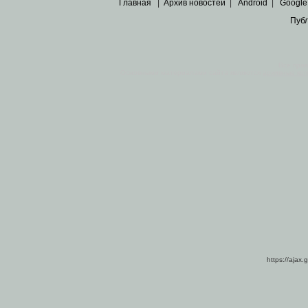
Главная
|
Архив новостей
|
Android
|
Google
Пуб
Все пра
Основными материалами сайта являются
архивные ко
https://ajax.