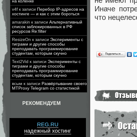
не имеют пр
на коленке
Иначе потр
v4f
к записи
Перебор IP-адресов на
хостинге — и как с этим бороться
что нецелес
amarakin
к записи
Альтернативный
список заблокированных в РФ
ресурсов Re:filter
ResizeOn
к записи
Эксперименты с
тиграми и другие способы
преподавать программирование
студентам, которым скучно
Поделиться…
Text2Vid
к записи
Эксперименты с
тиграми и другие способы
преподавать программирование
студентам, которым скучно
всым
к записи
Развёртывание своего
MTProxy Telegram со статистикой
РЕКОМЕНДУЕМ
REG.RU
надежный хостинг