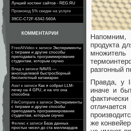
Лучший хостинг сайтов - REG.RU
Промокод 5% скидки на услуги
39CC-C72F-6342-560A
КОММЕНТАРИИ
Напомним,
продукта дл
FreeAIVideo
к записи
Эксперименты
множитель
с тиграми и другие способы
преподавать программирование
термоинтер
студентам, которым скучно
разгонный п
Влад
к записи
NAVIS —
многоцелевой быстросборный
беспилотный катамаран
Правда, у I
Азат
к записи
Как я собрал LLM-
иначе и бы
печку на 4 GPU, и на что она
способна
фактическ
FileCompare
к записи
Эксперименты
отличается
с тиграми и другие способы
преподавать программирование
производитс
студентам, которым скучно
же конвейер
Феликс
к записи
База данных
простых чисел до ста миллиардов