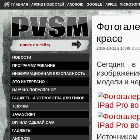
ГЛАВНАЯ
АРХИВ НОВОСТЕЙ
ANDROID
GOOGLE
APPLE
MICROSOF
Фотогале
красе
2018-10-11
в 10:48
, руб
НОВОСТИ
Сегодня в
ПРОГРАММИРОВАНИЕ
изображен
ИНФОРМАЦИОННАЯ БЕЗОПАСНОСТЬ
модели и че
ЭТО ИНТЕРЕСНО
НАУЧНО-ПОПУЛЯРНОЕ
ГАДЖЕТЫ И УСТРОЙСТВА ДЛЯ ГИКОВ
ТЕКУЧКА
JAVASCRIPT
DIY ИЛИ СДЕЛАЙ САМ
ГАДЖЕТЫ
Источником
ANDROID