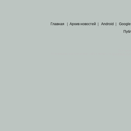
Главная
|
Архив новостей
|
Android
|
Google
Пуб
Все пра
Основными материалами сайта являются
архивные ко