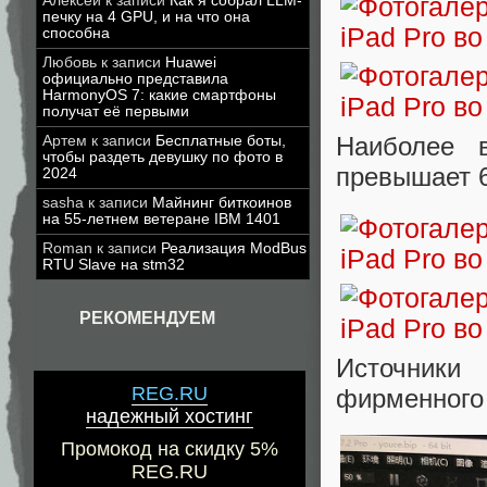
Алексей
к записи
Как я собрал LLM-
печку на 4 GPU, и на что она
способна
Любовь
к записи
Huawei
официально представила
HarmonyOS 7: какие смартфоны
получат её первыми
Наиболее 
Артем
к записи
Бесплатные боты,
чтобы раздеть девушку по фото в
превышает 
2024
sasha
к записи
Майнинг биткоинов
на 55-летнем ветеране IBM 1401
Roman
к записи
Реализация ModBus
RTU Slave на stm32
РЕКОМЕНДУЕМ
Источники
REG.RU
фирменного 
надежный хостинг
Промокод на скидку 5%
REG.RU