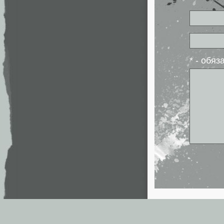
* - обя