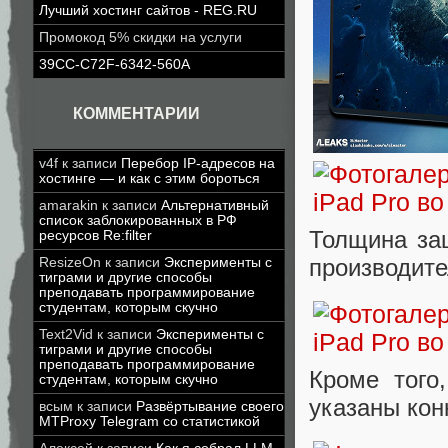
Лучший хостинг сайтов - REG.RU
Промокод 5% скидки на услуги
39CC-C72F-6342-560A
КОММЕНТАРИИ
v4f
к записи
Перебор IP-адресов на
хостинге — и как с этим бороться
amarakin
к записи
Альтернативный
список заблокированных в РФ
Толщина защ
ресурсов Re:filter
производите
ResizeOn
к записи
Эксперименты с
тиграми и другие способы
преподавать программирование
студентам, которым скучно
Text2Vid
к записи
Эксперименты с
тиграми и другие способы
преподавать программирование
Кроме того
студентам, которым скучно
указаны кон
всым
к записи
Развёртывание своего
MTProxy Telegram со статистикой