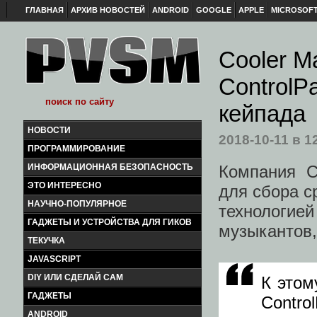
ГЛАВНАЯ
АРХИВ НОВОСТЕЙ
ANDROID
GOOGLE
APPLE
MICROSOF
Cooler M
ControlP
кейпада
НОВОСТИ
2018-10-11
в 1
ПРОГРАММИРОВАНИЕ
Компания Co
ИНФОРМАЦИОННАЯ БЕЗОПАСНОСТЬ
ЭТО ИНТЕРЕСНО
для сбора с
НАУЧНО-ПОПУЛЯРНОЕ
технологие
ГАДЖЕТЫ И УСТРОЙСТВА ДЛЯ ГИКОВ
музыкантов,
ТЕКУЧКА
JAVASCRIPT
DIY ИЛИ СДЕЛАЙ САМ
К этом
ГАДЖЕТЫ
Contr
ANDROID