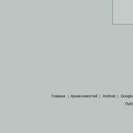
Главная
|
Архив новостей
|
Android
|
Google
Пуб
Все пра
Основными материалами сайта являются
архивные ко