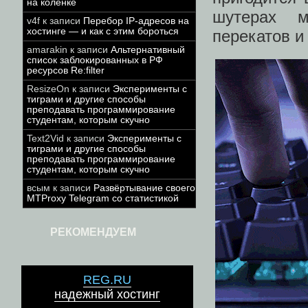
на коленке
шутерах м
v4f
к записи
Перебор IP-адресов на
хостинге — и как с этим бороться
перекатов и
amarakin
к записи
Альтернативный
список заблокированных в РФ
ресурсов Re:filter
ResizeOn
к записи
Эксперименты с
тиграми и другие способы
преподавать программирование
студентам, которым скучно
Text2Vid
к записи
Эксперименты с
тиграми и другие способы
преподавать программирование
студентам, которым скучно
всым
к записи
Развёртывание своего
MTProxy Telegram со статистикой
РЕКОМЕНДУЕМ
REG.RU
надежный хостинг