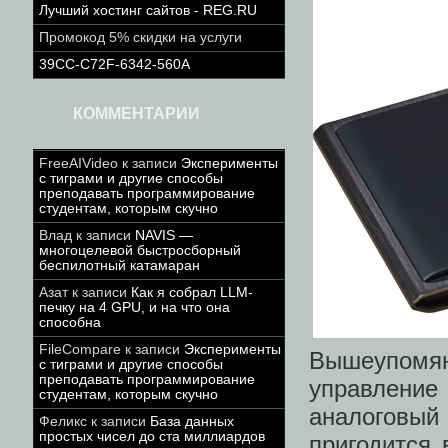
Лучший хостинг сайтов - REG.RU
Промокод 5% скидки на услуги
39CC-C72F-6342-560A
КОММЕНТАРИИ
FreeAIVideo
к записи
Эксперименты
с тиграми и другие способы
преподавать программирование
студентам, которым скучно
Влад
к записи
NAVIS —
многоцелевой быстросборный
беспилотный катамаран
Азат
к записи
Как я собрал LLM-
печку на 4 GPU, и на что она
способна
FileCompare
к записи
Эксперименты
Вышеупомян
с тиграми и другие способы
преподавать программирование
управлени
студентам, которым скучно
аналоговый
Феликс
к записи
База данных
простых чисел до ста миллиардов
пригодится 