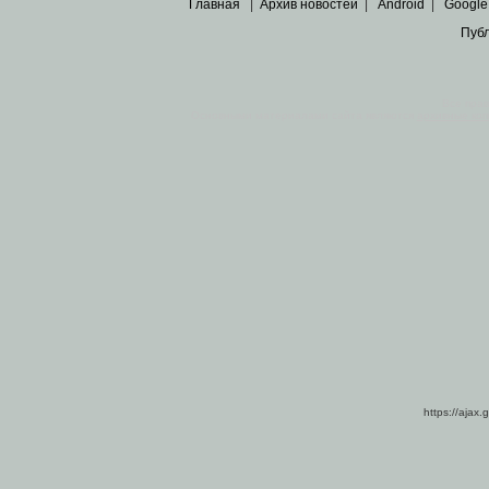
Главная
|
Архив новостей
|
Android
|
Google
Пуб
Все пра
Основными материалами сайта являются
архивные ко
https://ajax.