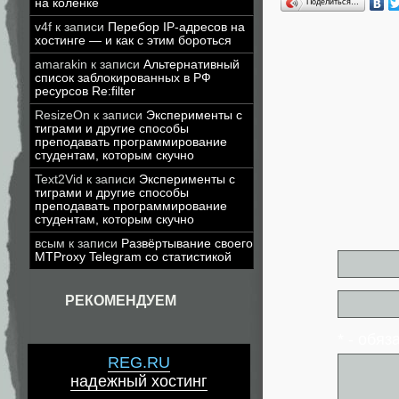
на коленке
Поделиться…
v4f
к записи
Перебор IP-адресов на
хостинге — и как с этим бороться
amarakin
к записи
Альтернативный
список заблокированных в РФ
ресурсов Re:filter
ResizeOn
к записи
Эксперименты с
тиграми и другие способы
преподавать программирование
студентам, которым скучно
Text2Vid
к записи
Эксперименты с
тиграми и другие способы
преподавать программирование
студентам, которым скучно
всым
к записи
Развёртывание своего
MTProxy Telegram со статистикой
РЕКОМЕНДУЕМ
* - обя
REG.RU
надежный хостинг