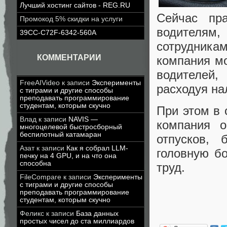
Лучший хостинг сайтов - REG.RU
Сейчас пр
Промокод 5% скидки на услуги
водителям,
39CC-C72F-6342-560A
сотрудника
КОММЕНТАРИИ
компания мо
водителей,
FreeAIVideo
к записи
Эксперименты
расходуя на
с тиграми и другие способы
преподавать программирование
студентам, которым скучно
При этом в 
Влад
к записи
NAVIS —
компания о
многоцелевой быстросборный
беспилотный катамаран
отпусков,
Азат
к записи
Как я собрал LLM-
головную б
печку на 4 GPU, и на что она
способна
труд.
FileCompare
к записи
Эксперименты
с тиграми и другие способы
преподавать программирование
студентам, которым скучно
Феликс
к записи
База данных
простых чисел до ста миллиардов