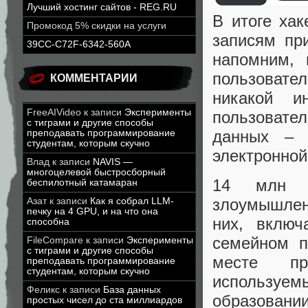
Лучший хостинг сайтов - REG.RU
В итоге ха
Промокод 5% скидки на услуги
записям пр
39CC-C72F-6342-560A
напомним, 
пользовате
КОММЕНТАРИИ
никакой 
FreeAIVideo
к записи
Эксперименты
пользовате
с тиграми и другие способы
данных – 
преподавать программирование
студентам, которым скучно
электронной 
Влад
к записи
NAVIS —
многоцелевой быстросборный
14 млн п
беспилотный катамаран
злоумышлен
Азат
к записи
Как я собрал LLM-
печку на 4 GPU, и на что она
них, включ
способна
семейном п
FileCompare
к записи
Эксперименты
с тиграми и другие способы
месте пр
преподавать программирование
студентам, которым скучно
используе
Феликс
к записи
База данных
образовании
простых чисел до ста миллиардов