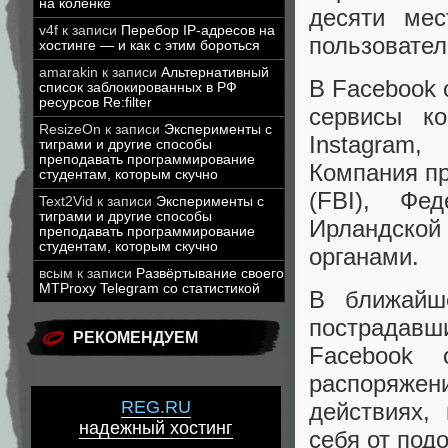
на коленке
десяти мес
v4f
к записи
Перебор IP-адресов на
пользовател
хостинге — и как с этим бороться
amarakin
к записи
Альтернативный
В Facebook 
список заблокированных в РФ
ресурсов Re:filter
сервисы ко
ResizeOn
к записи
Эксперименты с
Instagram,
тиграми и другие способы
преподавать программирование
Компания пр
студентам, которым скучно
(FBI), Фе
Text2Vid
к записи
Эксперименты с
тиграми и другие способы
Ирландской
преподавать программирование
студентам, которым скучно
органами.
всым
к записи
Развёртывание своего
MTProxy Telegram со статистикой
В ближайш
пострадав
РЕКОМЕНДУЕМ
Facebook 
распоряже
REG.RU
действиях,
надежный хостинг
себя от под