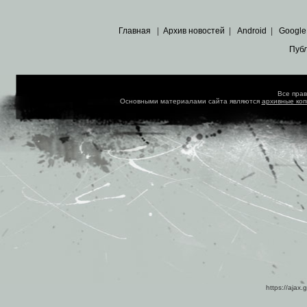
Главная
|
Архив новостей
|
Android
|
Google
Пуб
Все пра
Основными материалами сайта являются
архивные ко
https://ajax.