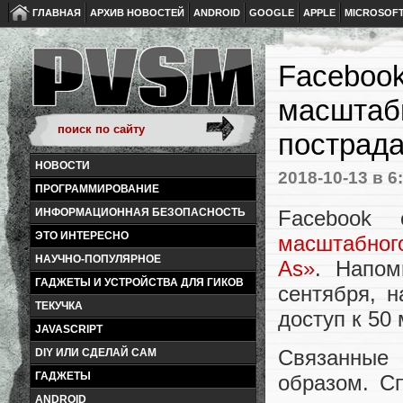
ГЛАВНАЯ
АРХИВ НОВОСТЕЙ
ANDROID
GOOGLE
APPLE
MICROSOF
Facebook
масштаб
пострада
НОВОСТИ
2018-10-13
в 6
ПРОГРАММИРОВАНИЕ
Facebook 
ИНФОРМАЦИОННАЯ БЕЗОПАСНОСТЬ
ЭТО ИНТЕРЕСНО
масштабног
НАУЧНО-ПОПУЛЯРНОЕ
As»
. Напом
ГАДЖЕТЫ И УСТРОЙСТВА ДЛЯ ГИКОВ
сентября, 
ТЕКУЧКА
доступ к 50
JAVASCRIPT
Связанные
DIY ИЛИ СДЕЛАЙ САМ
ГАДЖЕТЫ
образом. С
ANDROID