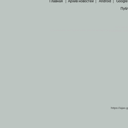
Главная
|
Архив новостей
|
Android
|
Google
Пуб
Все пра
Основными материалами сайта являются
архивные ко
https://ajax.