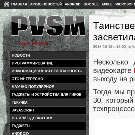
ГЛАВНАЯ
АРХИВ НОВОСТЕЙ
ANDROID
GOOGLE
APPLE
MICROSOF
Таинстве
засветил
2018-10-15
в 12:02
, руб
НОВОСТИ
Несколько
ПРОГРАММИРОВАНИЕ
видеокарте
ИНФОРМАЦИОННАЯ БЕЗОПАСНОСТЬ
выходу на р
ЭТО ИНТЕРЕСНО
НАУЧНО-ПОПУЛЯРНОЕ
Тогда мы пр
ГАДЖЕТЫ И УСТРОЙСТВА ДЛЯ ГИКОВ
30, который
ТЕКУЧКА
техпроцесс
JAVASCRIPT
DIY ИЛИ СДЕЛАЙ САМ
ГАДЖЕТЫ
ANDROID