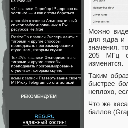
на коленке
v4f
к записи
Перебор IP-адресов на
хостинге — и как с этим бороться
amarakin
к записи
Альтернативный
список заблокированных в РФ
ресурсов Re:filter
Можно виде
ResizeOn
к записи
Эксперименты с
для ядра и
тиграми и другие способы
преподавать программирование
значения, т
студентам, которым скучно
205 МГц о
Text2Vid
к записи
Эксперименты с
изменится.
тиграми и другие способы
преподавать программирование
студентам, которым скучно
Таким обра
всым
к записи
Развёртывание своего
быстрее бо
MTProxy Telegram со статистикой
неплохо, ес
РЕКОМЕНДУЕМ
Что же каса
баллов (Grap
REG.RU
надежный хостинг