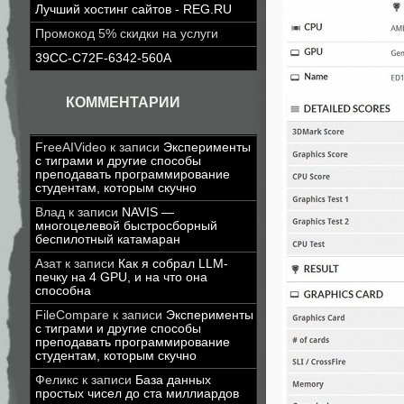
Лучший хостинг сайтов - REG.RU
Промокод 5% скидки на услуги
39CC-C72F-6342-560A
КОММЕНТАРИИ
FreeAIVideo
к записи
Эксперименты
с тиграми и другие способы
преподавать программирование
студентам, которым скучно
Влад
к записи
NAVIS —
многоцелевой быстросборный
беспилотный катамаран
Азат
к записи
Как я собрал LLM-
печку на 4 GPU, и на что она
способна
FileCompare
к записи
Эксперименты
с тиграми и другие способы
преподавать программирование
студентам, которым скучно
Феликс
к записи
База данных
простых чисел до ста миллиардов