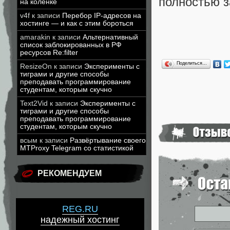
полностью з
на коленке
v4f
к записи
Перебор IP-адресов на
хостинге — и как с этим бороться
amarakin
к записи
Альтернативный
список заблокированных в РФ
ресурсов Re:filter
Поделиться…
ResizeOn
к записи
Эксперименты с
тиграми и другие способы
преподавать программирование
студентам, которым скучно
Text2Vid
к записи
Эксперименты с
тиграми и другие способы
преподавать программирование
студентам, которым скучно
всым
к записи
Развёртывание своего
MTProxy Telegram со статистикой
РЕКОМЕНДУЕМ
REG.RU
надежный хостинг