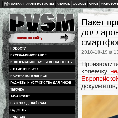
ГЛАВНАЯ
АРХИВ НОВОСТЕЙ
ANDROID
GOOGLE
APPLE
MICROSOF
Пакет пр
долларов
смартфон
НОВОСТИ
2018-10-19
в 1
ПРОГРАММИРОВАНИЕ
Производи
ИНФОРМАЦИОННАЯ БЕЗОПАСНОСТЬ
ЭТО ИНТЕРЕСНО
копеечку
не
НАУЧНО-ПОПУЛЯРНОЕ
Европейск
ГАДЖЕТЫ И УСТРОЙСТВА ДЛЯ ГИКОВ
документов,
ТЕКУЧКА
JAVASCRIPT
DIY ИЛИ СДЕЛАЙ САМ
ГАДЖЕТЫ
ANDROID