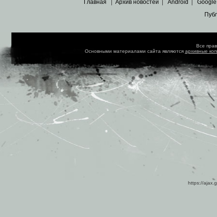
Главная
|
Архив новостей
|
Android
|
Google
Пуб
Все пра
Основными материалами сайта являются
архивные ко
https://ajax.