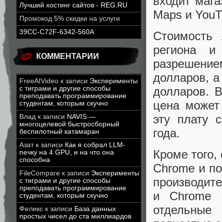
входит мага
Лучший хостинг сайтов - REG.RU
Maps и You
Промокод 5% скидки на услуги
39CC-C72F-6342-560A
Стоимость 
региона и
КОММЕНТАРИИ
разрешением
долларов, а
FreeAIVideo
к записи
Эксперименты
долларов. 
с тиграми и другие способы
преподавать программирование
цена может 
студентам, которым скучно
эту плату 
Влад
к записи
NAVIS —
многоцелевой быстросборный
года.
беспилотный катамаран
Азат
к записи
Как я собрал LLM-
Кроме того,
печку на 4 GPU, и на что она
способна
Chrome и по
FileCompare
к записи
Эксперименты
производи
с тиграми и другие способы
преподавать программирование
и Chrome 
студентам, которым скучно
отдельные
Феликс
к записи
База данных
простых чисел до ста миллиардов