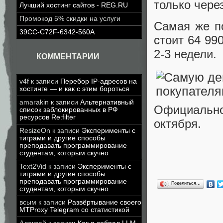
только через
Лучший хостинг сайтов - REG.RU
Промокод 5% скидки на услуги
Самая же п
39CC-C72F-6342-560A
стоит 64 99
2-3 недели.
КОММЕНТАРИИ
v4f
к записи
Перебор IP-адресов на
хостинге — и как с этим бороться
amarakin
к записи
Альтернативный
Официальн
список заблокированных в РФ
ресурсов Re:filter
октября.
ResizeOn
к записи
Эксперименты с
тиграми и другие способы
преподавать программирование
студентам, которым скучно
Text2Vid
к записи
Эксперименты с
тиграми и другие способы
преподавать программирование
Поделиться…
студентам, которым скучно
всым
к записи
Развёртывание своего
MTProxy Telegram со статистикой