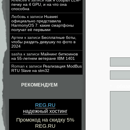
Алексей
к записи
Как я собрал LLM-
печку на 4 GPU, и на что она
способна
Любовь
к записи
Huawei
официально представила
HarmonyOS 7: какие смартфоны
получат её первыми
Артем
к записи
Бесплатные боты,
чтобы раздеть девушку по фото в
2024
sasha
к записи
Майнинг биткоинов
на 55-летнем ветеране IBM 1401
Roman
к записи
Реализация ModBus
RTU Slave на stm32
РЕКОМЕНДУЕМ
* - обя
REG.RU
надежный хостинг
Промокод на скидку 5%
REG.RU