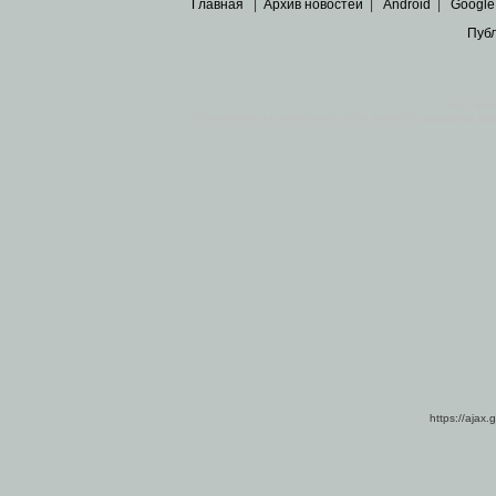
Главная
|
Архив новостей
|
Android
|
Google
Пуб
Все пра
Основными материалами сайта являются
архивные ко
https://ajax.