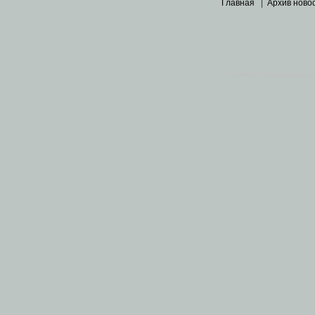
Главная
|
Архив ново
Основными материалами 