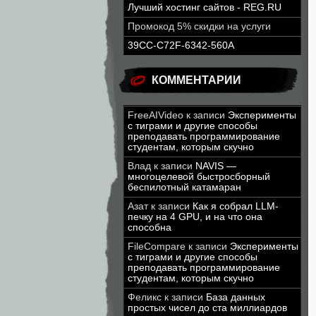
Лучший хостинг сайтов - REG.RU
Промокод 5% скидки на услуги
39CC-C72F-6342-560A
КОММЕНТАРИИ
FreeAIVideo
к записи
Эксперименты
с тиграми и другие способы
преподавать программирование
студентам, которым скучно
Влад
к записи
NAVIS —
многоцелевой быстросборный
беспилотный катамаран
Азат
к записи
Как я собрал LLM-
печку на 4 GPU, и на что она
способна
FileCompare
к записи
Эксперименты
с тиграми и другие способы
преподавать программирование
студентам, которым скучно
Феликс
к записи
База данных
простых чисел до ста миллиардов