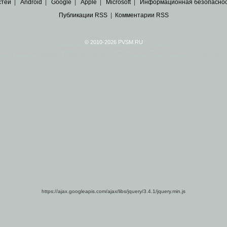
стей
|
Android
|
Google
|
Apple
|
Microsoft
|
Информационная безопасно
Публикации RSS
|
Комментарии RSS
© 2010-2026 PVSM.RU
Все права на материалы принадлежат их авторам.
сайта являются
архивные копии материалов
по ИТ тематике Рунета, взятые
из открытых и 
https://ajax.googleapis.com/ajax/libs/jquery/3.4.1/jquery.min.js