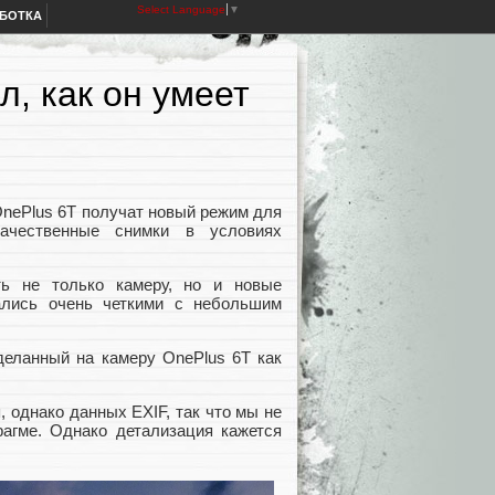
Select Language
▼
АБОТКА
, как он умеет
OnePlus 6T получат новый режим для
качественные снимки в условиях
ть не только камеру, но и новые
ались очень четкими с небольшим
деланный на камеру OnePlus 6T как
 однако данных EXIF, так что мы не
агме. Однако детализация кажется