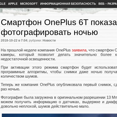
GLE
APPLE
MICROSOFT
ИНФОРМАЦИОННАЯ БЕЗОПАСНОСТЬ
ВЕБ – РАЗР
Смартфон OnePlus 6T показал
фотографировать ночью
2018-10-22
в 7:04
, рубрики:
Новости
На прошлой неделе компания OnePlus
заявила
, что смартфон 
камеры, который позволит делать значительно более 
недостаточной освещенности.
При активации этого режима смартфон будет использова
программные алгоритмы, чтобы снимки даже ночью получ
количеством шумов.
Теперь же компания OnePlus опубликовала первый снимок, с
раз ночью.
Фотография была загружена в оригинальном разрешении 13 Мп,
можем получить информацию о датчиках, выдержке и диафр
довольно неплохой, шумов действительно мало.