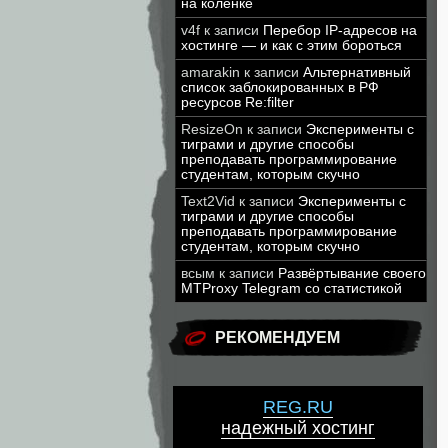
на коленке
v4f
к записи
Перебор IP-адресов на
хостинге — и как с этим бороться
amarakin
к записи
Альтернативный
список заблокированных в РФ
ресурсов Re:filter
ResizeOn
к записи
Эксперименты с
тиграми и другие способы
преподавать программирование
студентам, которым скучно
Text2Vid
к записи
Эксперименты с
тиграми и другие способы
преподавать программирование
студентам, которым скучно
всым
к записи
Развёртывание своего
MTProxy Telegram со статистикой
РЕКОМЕНДУЕМ
REG.RU
надежный хостинг