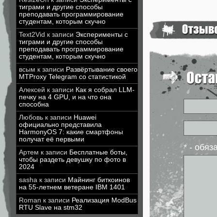
тиграми и другие способы
преподавать программирование
студентам, которым скучно
Text2Vid
к записи
Эксперименты с
тиграми и другие способы
преподавать программирование
студентам, которым скучно
всым
к записи
Развёртывание своего
MTProxy Telegram со статистикой
Алексей
к записи
Как я собрал LLM-
печку на 4 GPU, и на что она
способна
Любовь
к записи
Huawei
официально представила
HarmonyOS 7: какие смартфоны
получат её первыми
* - обя
Артем
к записи
Бесплатные боты,
чтобы раздеть девушку по фото в
2024
sasha
к записи
Майнинг биткоинов
на 55-летнем ветеране IBM 1401
Roman
к записи
Реализация ModBus
RTU Slave на stm32