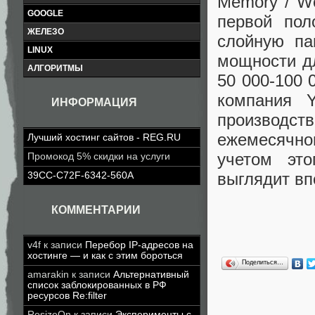
Memory / Wes
GOOGLE
первой пол
ЖЕЛЕЗО
слойную па
LINUX
мощности д
АЛГОРИТМЫ
50 000-100 
компания Y
ИНФОРМАЦИЯ
производ
ежемесячног
Лучший хостинг сайтов - REG.RU
учетом эт
Промокод 5% скидки на услуги
выглядит в
39CC-C72F-6342-560A
КОММЕНТАРИИ
v4f
к записи
Перебор IP-адресов на
хостинге — и как с этим бороться
Поделиться…
amarakin
к записи
Альтернативный
список заблокированных в РФ
ресурсов Re:filter
ResizeOn
к записи
Эксперименты с