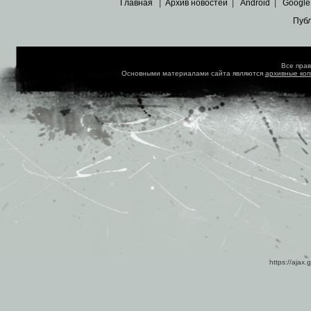
Главная
|
Архив новостей
|
Android
|
Google
Пуб
Все пра
Основными материалами сайта являются
архивные ко
https://ajax.