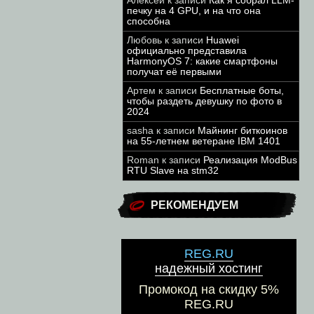
Алексей
к записи
Как я собрал LLM-
печку на 4 GPU, и на что она
способна
Любовь
к записи
Huawei
официально представила
HarmonyOS 7: какие смартфоны
получат её первыми
Артем
к записи
Бесплатные боты,
чтобы раздеть девушку по фото в
2024
sasha
к записи
Майнинг биткоинов
на 55-летнем ветеране IBM 1401
Roman
к записи
Реализация ModBus
RTU Slave на stm32
РЕКОМЕНДУЕМ
REG.RU
надежный хостинг
Промокод на скидку 5%
REG.RU