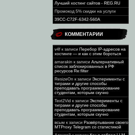
Лучший хостинг сайтов - REG.RU
Промокод 5% скидки на услуги
39CC-C72F-6342-560A
КОММЕНТАРИИ
v4f
к записи
Перебор IP-адресов на
хостинге — и как с этим бороться
amarakin
к записи
Альтернативный
список заблокированных в РФ
ресурсов Re:filter
ResizeOn
к записи
Эксперименты с
тиграми и другие способы
преподавать программирование
студентам, которым скучно
Text2Vid
к записи
Эксперименты с
тиграми и другие способы
преподавать программирование
студентам, которым скучно
всым
к записи
Развёртывание своего
MTProxy Telegram со статистикой