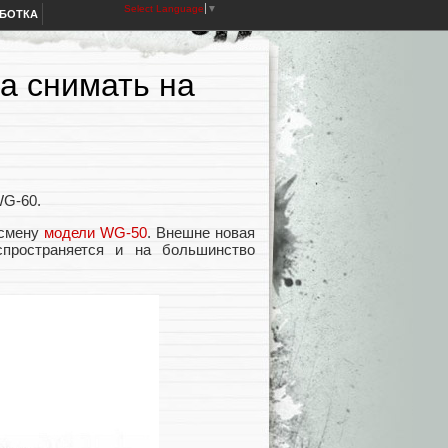
Select Language
▼
АБОТКА
а снимать на
WG-60.
 смену
модели WG-50
. Внешне новая
пространяется и на большинство