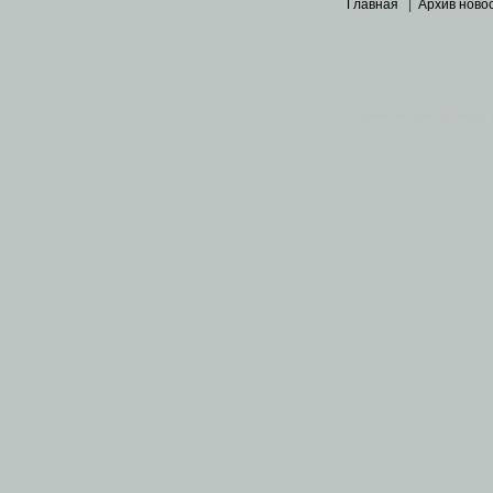
Главная
|
Архив ново
Основными материалами 