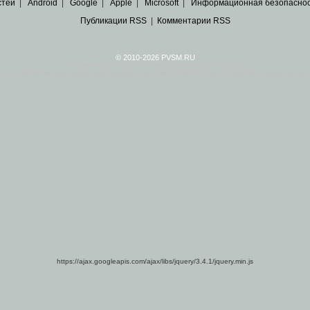
стей
|
Android
|
Google
|
Apple
|
Microsoft
|
Информационная безопасно
Публикации RSS
|
Комментарии RSS
© 2010-2026 PVSM.RU
Все права на материалы принадлежат их авторам.
сайта являются
архивные копии материалов
по ИТ тематике Рунета, взятые
из открытых и 
https://ajax.googleapis.com/ajax/libs/jquery/3.4.1/jquery.min.js