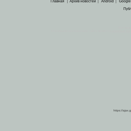
Главная
|
Архив новостей
|
Android
|
Google
Пуб
Все пра
Основными материалами сайта являются
архивные ко
https://ajax.