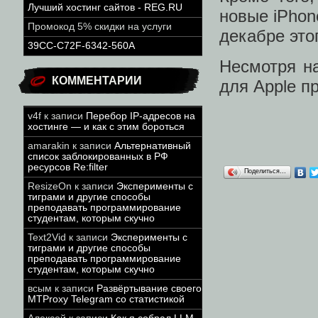
Лучший хостинг сайтов - REG.RU
новые iPhon
Промокод 5% скидки на услуги
декабре этог
39CC-C72F-6342-560A
Несмотря на
КОММЕНТАРИИ
для Apple п
v4f
к записи
Перебор IP-адресов на
хостинге — и как с этим бороться
amarakin
к записи
Альтернативный
список заблокированных в РФ
ресурсов Re:filter
Поделиться…
ResizeOn
к записи
Эксперименты с
тиграми и другие способы
преподавать программирование
студентам, которым скучно
Text2Vid
к записи
Эксперименты с
тиграми и другие способы
преподавать программирование
студентам, которым скучно
всым
к записи
Развёртывание своего
MTProxy Telegram со статистикой