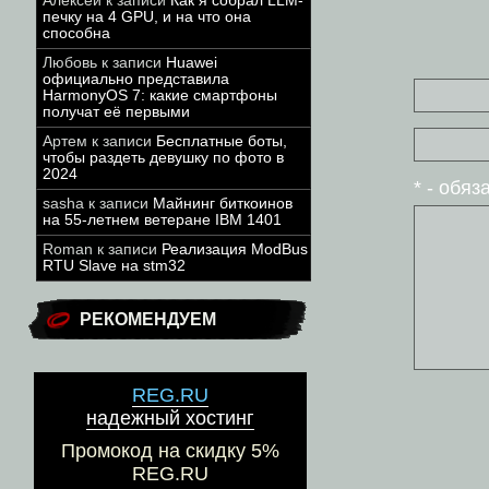
Алексей
к записи
Как я собрал LLM-
печку на 4 GPU, и на что она
способна
Любовь
к записи
Huawei
официально представила
HarmonyOS 7: какие смартфоны
получат её первыми
Артем
к записи
Бесплатные боты,
чтобы раздеть девушку по фото в
2024
* - обя
sasha
к записи
Майнинг биткоинов
на 55-летнем ветеране IBM 1401
Roman
к записи
Реализация ModBus
RTU Slave на stm32
РЕКОМЕНДУЕМ
REG.RU
надежный хостинг
Промокод на скидку 5%
REG.RU