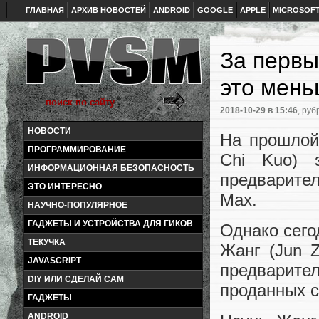
ГЛАВНАЯ
АРХИВ НОВОСТЕЙ
ANDROID
GOOGLE
APPLE
MICROSOF
За первы
это мень
2018-10-29
в 15:46
, руб
НОВОСТИ
На прошлой
ПРОГРАММИРОВАНИЕ
Chi Kuo) 
ИНФОРМАЦИОННАЯ БЕЗОПАСНОСТЬ
предварител
ЭТО ИНТЕРЕСНО
Max.
НАУЧНО-ПОПУЛЯРНОЕ
ГАДЖЕТЫ И УСТРОЙСТВА ДЛЯ ГИКОВ
Однако сего
ТЕКУЧКА
Жанг (Jun 
JAVASCRIPT
предварит
DIY ИЛИ СДЕЛАЙ САМ
проданных с
ГАДЖЕТЫ
ANDROID