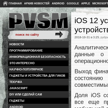
ГЛАВНАЯ
АРХИВ НОВОСТЕЙ
ANDROID
GOOGLE
APPLE
MICROSOF
iOS 12 у
устройст
2018-10-31
в 3:25
, рубр
НОВОСТИ
Аналитичес
ПРОГРАММИРОВАНИЕ
данные о 
ИНФОРМАЦИОННАЯ БЕЗОПАСНОСТЬ
операционно
ЭТО ИНТЕРЕСНО
НАУЧНО-ПОПУЛЯРНОЕ
Выход фина
ГАДЖЕТЫ И УСТРОЙСТВА ДЛЯ ГИКОВ
состоянию
ТЕКУЧКА
совместимых
JAVASCRIPT
Доля iOS с
DIY ИЛИ СДЕЛАЙ САМ
все еще п
ГАДЖЕТЫ
ANDROID