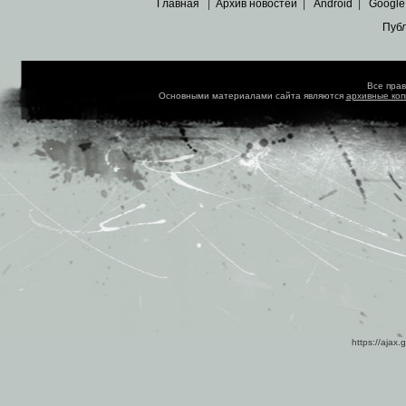
Главная
|
Архив новостей
|
Android
|
Google
Пуб
Все пра
Основными материалами сайта являются
архивные ко
https://ajax.