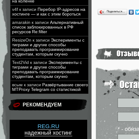
на коленке
v4f
к записи
Перебор IP-адресов на
Поделиться…
хостинге — и как с этим бороться
amarakin
к записи
Альтернативный
список заблокированных в РФ
ресурсов Re:filter
ResizeOn
к записи
Эксперименты с
тиграми и другие способы
преподавать программирование
студентам, которым скучно
Text2Vid
к записи
Эксперименты с
тиграми и другие способы
преподавать программирование
студентам, которым скучно
всым
к записи
Развёртывание своего
MTProxy Telegram со статистикой
РЕКОМЕНДУЕМ
REG.RU
* - обя
надежный хостинг