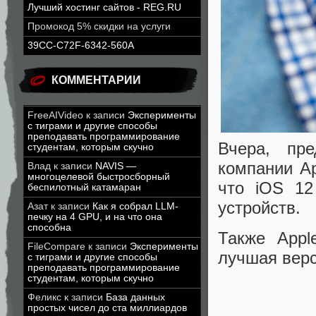
Лучший хостинг сайтов - REG.RU
Промокод 5% скидки на услуги
39CC-C72F-6342-560A
КОММЕНТАРИИ
FreeAIVideo
к записи
Эксперименты
с тиграми и другие способы
преподавать программирование
Вчера, пр
студентам, которым скучно
компании Ap
Влад
к записи
NAVIS —
многоцелевой быстросборный
что iOS 12
беспилотный катамаран
устройств.
Азат
к записи
Как я собрал LLM-
печку на 4 GPU, и на что она
способна
Также App
FileCompare
к записи
Эксперименты
лучшая верс
с тиграми и другие способы
преподавать программирование
студентам, которым скучно
Феликс
к записи
База данных
простых чисел до ста миллиардов