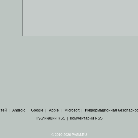
стей
|
Android
|
Google
|
Apple
|
Microsoft
|
Информационная безопасно
Публикации RSS
|
Комментарии RSS
© 2010-2026 PVSM.RU