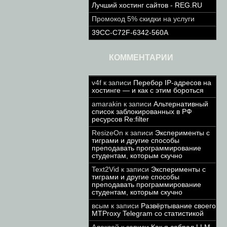
Лучший хостинг сайтов - REG.RU
Промокод 5% скидки на услуги
39CC-C72F-6342-560A
КОММЕНТАРИИ
v4f
к записи
Перебор IP-адресов на
хостинге — и как с этим бороться
amarakin
к записи
Альтернативный
список заблокированных в РФ
ресурсов Re:filter
ResizeOn
к записи
Эксперименты с
тиграми и другие способы
преподавать программирование
студентам, которым скучно
Text2Vid
к записи
Эксперименты с
тиграми и другие способы
преподавать программирование
студентам, которым скучно
всым
к записи
Развёртывание своего
MTProxy Telegram со статистикой