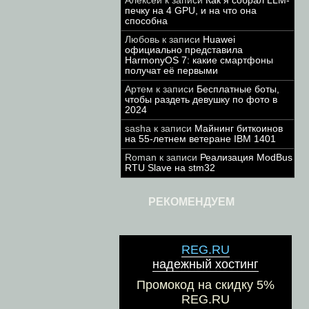
Алексей
к записи
Как я собрал LLM-
печку на 4 GPU, и на что она
способна
Любовь
к записи
Huawei
официально представила
HarmonyOS 7: какие смартфоны
получат её первыми
Артем
к записи
Бесплатные боты,
чтобы раздеть девушку по фото в
2024
sasha
к записи
Майнинг биткоинов
на 55-летнем ветеране IBM 1401
Roman
к записи
Реализация ModBus
RTU Slave на stm32
РЕКОМЕНДУЕМ
REG.RU
надежный хостинг
Промокод на скидку 5%
REG.RU