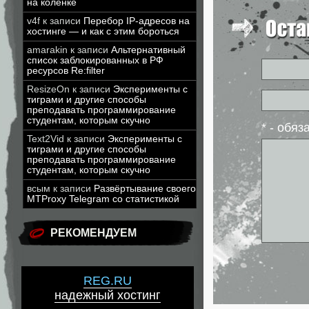
на коленке
v4f
к записи
Перебор IP-адресов на
хостинге — и как с этим бороться
amarakin
к записи
Альтернативный
список заблокированных в РФ
ресурсов Re:filter
ResizeOn
к записи
Эксперименты с
тиграми и другие способы
преподавать программирование
студентам, которым скучно
* - обя
Text2Vid
к записи
Эксперименты с
тиграми и другие способы
преподавать программирование
студентам, которым скучно
всым
к записи
Развёртывание своего
MTProxy Telegram со статистикой
РЕКОМЕНДУЕМ
REG.RU
надежный хостинг