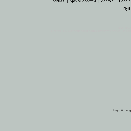
Главная
|
Архив новостей
|
Android
|
Google
Пуб
Все пра
Основными материалами сайта являются
архивные ко
https://ajax.