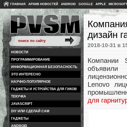
ГЛАВНАЯ
АРХИВ НОВОСТЕЙ
ANDROID
GOOGLE
APPLE
MICROSOF
Компания
дизайн г
2018-10-31
в 1
НОВОСТИ
Компании S
ПРОГРАММИРОВАНИЕ
объявили
ИНФОРМАЦИОННАЯ БЕЗОПАСНОСТЬ
ЭТО ИНТЕРЕСНО
лицензион
НАУЧНО-ПОПУЛЯРНОЕ
Lenovo лиц
ГАДЖЕТЫ И УСТРОЙСТВА ДЛЯ ГИКОВ
промышленн
ТЕКУЧКА
для гарниту
JAVASCRIPT
DIY ИЛИ СДЕЛАЙ САМ
ГАДЖЕТЫ
ANDROID