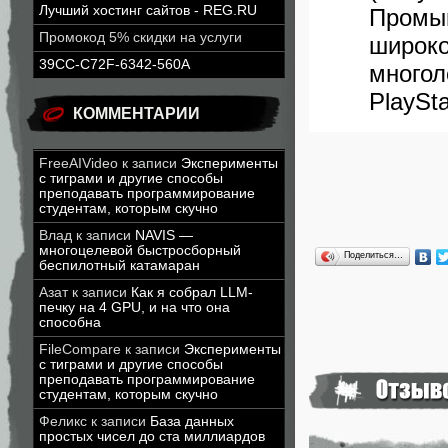
Лучший хостинг сайтов - REG.RU
Промы
Промокод 5% скидки на услуги
широк
39CC-C72F-6342-560A
мног
PlaySta
КОММЕНТАРИИ
FreeAIVideo
к записи
Эксперименты
с тиграми и другие способы
преподавать программирование
студентам, которым скучно
Влад
к записи
NAVIS —
многоцелевой быстросборный
Поделиться…
беспилотный катамаран
Азат
к записи
Как я собрал LLM-
печку на 4 GPU, и на что она
способна
FileCompare
к записи
Эксперименты
с тиграми и другие способы
преподавать программирование
студентам, которым скучно
Феликс
к записи
База данных
простых чисел до ста миллиардов