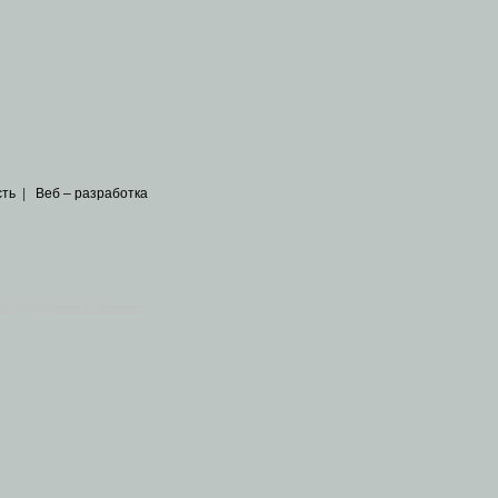
сть
|
Веб – разработка
общедоступных источников
.