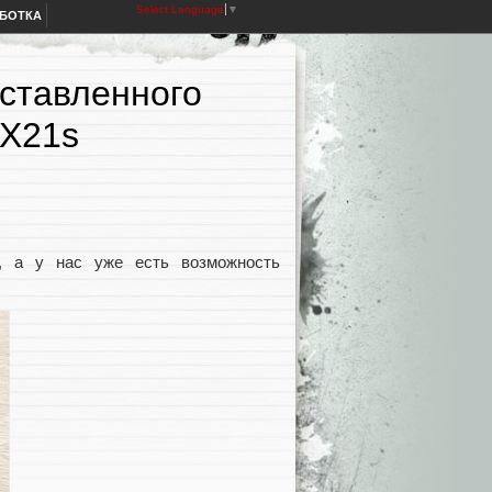
Select Language
▼
АБОТКА
дставленного
 X21s
s, а у нас уже есть возможность