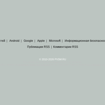
стей
|
Android
|
Google
|
Apple
|
Microsoft
|
Информационная безопасно
Публикации RSS
|
Комментарии RSS
© 2010-2026 PVSM.RU
Все права на материалы принадлежат их авторам.
сайта являются
архивные копии материалов
по ИТ тематике Рунета, взятые
из открытых и 