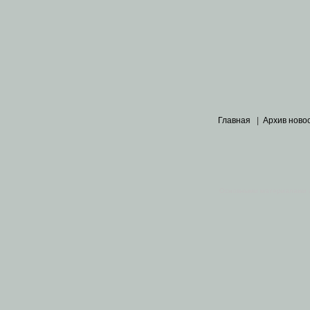
Главная
|
Архив ново
Основными материалами 