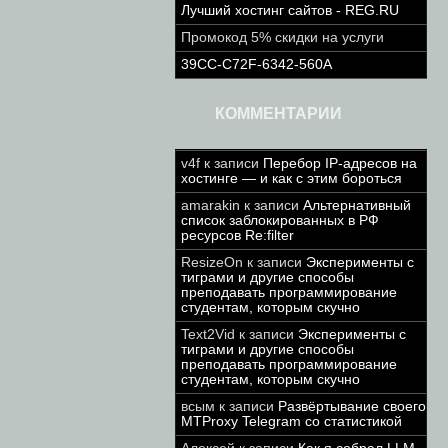
Лучший хостинг сайтов - REG.RU
Промокод 5% скидки на услуги
39CC-C72F-6342-560A
КОММЕНТАРИИ
v4f
к записи
Перебор IP-адресов на
хостинге — и как с этим бороться
amarakin
к записи
Альтернативный
список заблокированных в РФ
ресурсов Re:filter
ResizeOn
к записи
Эксперименты с
тиграми и другие способы
преподавать программирование
студентам, которым скучно
Text2Vid
к записи
Эксперименты с
тиграми и другие способы
преподавать программирование
студентам, которым скучно
всым
к записи
Развёртывание своего
MTProxy Telegram со статистикой