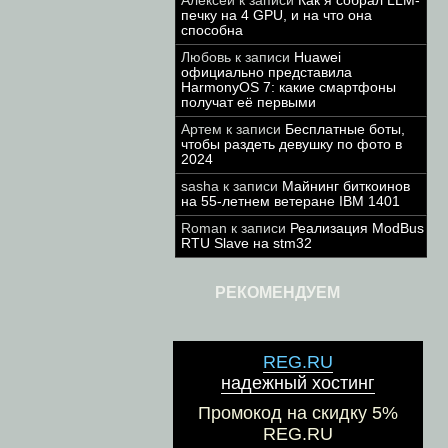
Алексей
к записи
Как я собрал LLM-
печку на 4 GPU, и на что она
способна
Любовь
к записи
Huawei
официально представила
HarmonyOS 7: какие смартфоны
получат её первыми
Артем
к записи
Бесплатные боты,
чтобы раздеть девушку по фото в
2024
sasha
к записи
Майнинг биткоинов
на 55-летнем ветеране IBM 1401
Roman
к записи
Реализация ModBus
RTU Slave на stm32
РЕКОМЕНДУЕМ
REG.RU
надежный хостинг
Промокод на скидку 5%
REG.RU