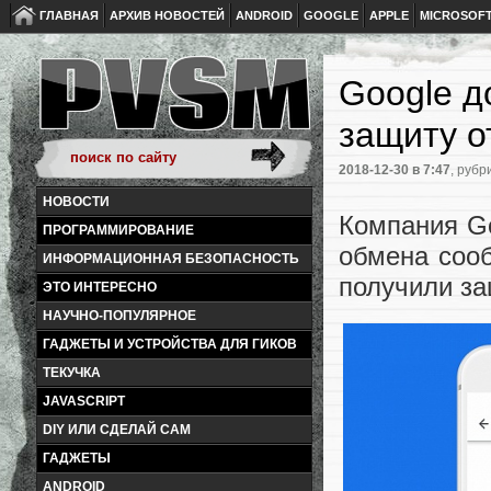
ГЛАВНАЯ
АРХИВ НОВОСТЕЙ
ANDROID
GOOGLE
APPLE
MICROSOF
Google д
защиту о
2018-12-30
в 7:47
, рубр
НОВОСТИ
Компания Go
ПРОГРАММИРОВАНИЕ
обмена соо
ИНФОРМАЦИОННАЯ БЕЗОПАСНОСТЬ
получили за
ЭТО ИНТЕРЕСНО
НАУЧНО-ПОПУЛЯРНОЕ
ГАДЖЕТЫ И УСТРОЙСТВА ДЛЯ ГИКОВ
ТЕКУЧКА
JAVASCRIPT
DIY ИЛИ СДЕЛАЙ САМ
ГАДЖЕТЫ
ANDROID