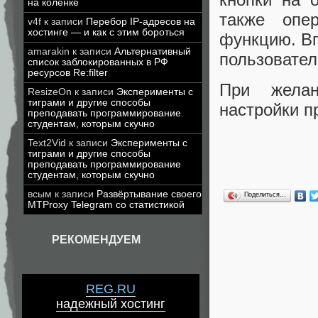
на коленке
также опе
v4f
к записи
Перебор IP-адресов на
хостинге — и как с этим бороться
функцию. Вп
amarakin
к записи
Альтернативный
пользовател
список заблокированных в РФ
ресурсов Re:filter
При желан
ResizeOn
к записи
Эксперименты с
тиграми и другие способы
настройки п
преподавать программирование
студентам, которым скучно
Text2Vid
к записи
Эксперименты с
тиграми и другие способы
преподавать программирование
студентам, которым скучно
всым
к записи
Развёртывание своего
Поделиться…
MTProxy Telegram со статистикой
РЕКОМЕНДУЕМ
REG.RU
надежный хостинг