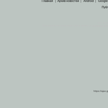
Главная
|
Архив новостей
|
Android
|
Google
Пуб
Все пра
Основными материалами сайта являются
архивные ко
https://ajax.