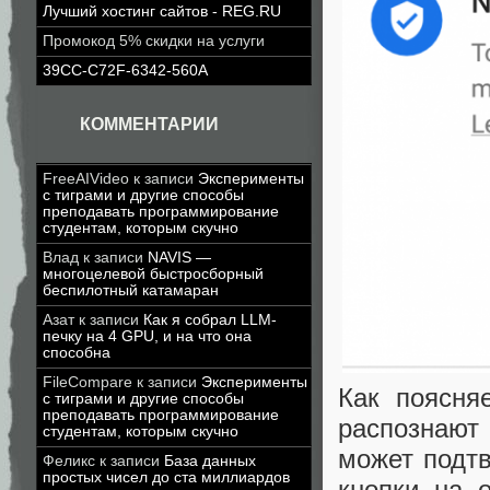
Лучший хостинг сайтов - REG.RU
Промокод 5% скидки на услуги
39CC-C72F-6342-560A
КОММЕНТАРИИ
FreeAIVideo
к записи
Эксперименты
с тиграми и другие способы
преподавать программирование
студентам, которым скучно
Влад
к записи
NAVIS —
многоцелевой быстросборный
беспилотный катамаран
Азат
к записи
Как я собрал LLM-
печку на 4 GPU, и на что она
способна
FileCompare
к записи
Эксперименты
Как поясня
с тиграми и другие способы
преподавать программирование
распознают
студентам, которым скучно
может подтв
Феликс
к записи
База данных
простых чисел до ста миллиардов
кнопки на 