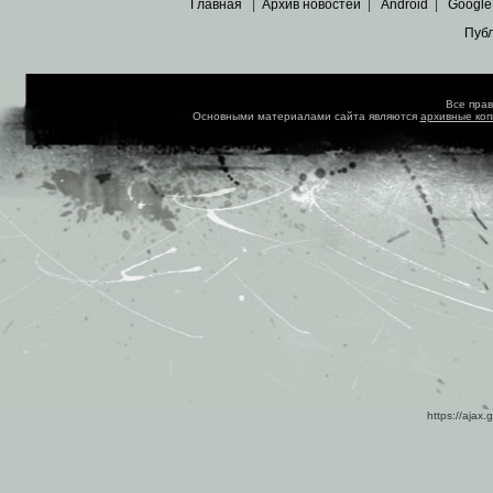
Главная
|
Архив новостей
|
Android
|
Google
Пуб
Все пра
Основными материалами сайта являются
архивные ко
https://ajax.