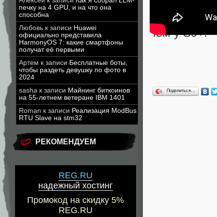
Алексей
к записи
Как я собрал LLM-
дюйма. Учит
печку на 4 GPU, и на что она
способна
вывод, что
Любовь
к записи
Huawei
чем у S9+.
официально представила
HarmonyOS 7: какие смартфоны
получат её первыми
Артем
к записи
Бесплатные боты,
чтобы раздеть девушку по фото в
2024
sasha
к записи
Майнинг биткоинов
Поделиться…
на 55-летнем ветеране IBM 1401
Roman
к записи
Реализация ModBus
RTU Slave на stm32
РЕКОМЕНДУЕМ
REG.RU
надежный хостинг
Промокод на скидку 5%
REG.RU