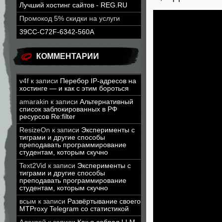
Лучший хостинг сайтов - REG.RU
Промокод 5% скидки на услуги
39CC-C72F-6342-560A
КОММЕНТАРИИ
v4f
к записи
Перебор IP-адресов на
хостинге — и как с этим бороться
amarakin
к записи
Альтернативный
список заблокированных в РФ
ресурсов Re:filter
ResizeOn
к записи
Эксперименты с
тиграми и другие способы
преподавать программирование
студентам, которым скучно
Text2Vid
к записи
Эксперименты с
тиграми и другие способы
преподавать программирование
студентам, которым скучно
всым
к записи
Развёртывание своего
MTProxy Telegram со статистикой
Ожидается,