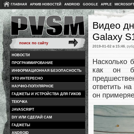
ГЛАВНАЯ
АРХИВ НОВОСТЕЙ
ANDROID
GOOGLE
APPLE
MICROSOF
Видео дн
Galaxy S
2019-01-02
в 15:46
, руб
НОВОСТИ
Насколько 
ПРОГРАММИРОВАНИЕ
как он б
ИНФОРМАЦИОННАЯ БЕЗОПАСНОСТЬ
предшестве
ЭТО ИНТЕРЕСНО
ответить на
НАУЧНО-ПОПУЛЯРНОЕ
он примеряе
ГАДЖЕТЫ И УСТРОЙСТВА ДЛЯ ГИКОВ
ТЕКУЧКА
JAVASCRIPT
DIY ИЛИ СДЕЛАЙ САМ
ГАДЖЕТЫ
ANDROID