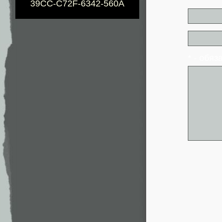
39CC-C72F-6342-560A
* - обя