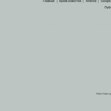
Главная
|
Архив новостей
|
Android
|
Google
Пуб
Все пра
Основными материалами сайта являются
архивные ко
https://ajax.