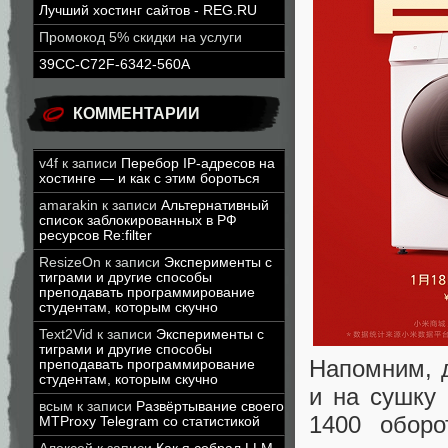
Лучший хостинг сайтов - REG.RU
Промокод 5% скидки на услуги
39CC-C72F-6342-560A
КОММЕНТАРИИ
v4f
к записи
Перебор IP-адресов на
хостинге — и как с этим бороться
amarakin
к записи
Альтернативный
список заблокированных в РФ
ресурсов Re:filter
ResizeOn
к записи
Эксперименты с
тиграми и другие способы
преподавать программирование
студентам, которым скучно
Text2Vid
к записи
Эксперименты с
тиграми и другие способы
Напомним, д
преподавать программирование
студентам, которым скучно
и на сушку 
всым
к записи
Развёртывание своего
1400 оборо
MTProxy Telegram со статистикой