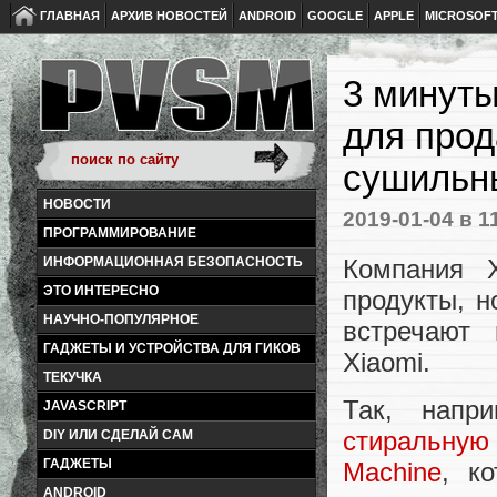
ГЛАВНАЯ
АРХИВ НОВОСТЕЙ
ANDROID
GOOGLE
APPLE
MICROSOF
3 минуты
для прод
сушильн
НОВОСТИ
2019-01-04
в 1
ПРОГРАММИРОВАНИЕ
Компания 
ИНФОРМАЦИОННАЯ БЕЗОПАСНОСТЬ
ЭТО ИНТЕРЕСНО
продукты, н
НАУЧНО-ПОПУЛЯРНОЕ
встречают 
ГАДЖЕТЫ И УСТРОЙСТВА ДЛЯ ГИКОВ
Xiaomi.
ТЕКУЧКА
Так, напр
JAVASCRIPT
стиральную 
DIY ИЛИ СДЕЛАЙ САМ
ГАДЖЕТЫ
Machine
, к
ANDROID