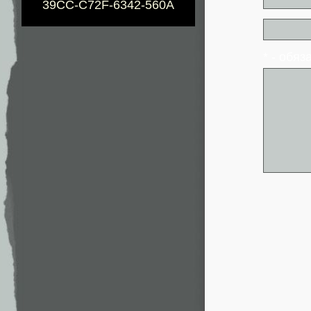
39CC-C72F-6342-560A
* - обя