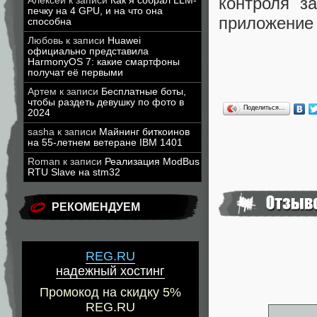
контроля з
Алексей
к записи
Как я собрал LLM-
печку на 4 GPU, и на что она
приложение 
способна
Любовь
к записи
Huawei
официально представила
HarmonyOS 7: какие смартфоны
получат её первыми
Артем
к записи
Бесплатные боты,
чтобы раздеть девушку по фото в
Поделиться…
2024
sasha
к записи
Майнинг биткоинов
на 55-летнем ветеране IBM 1401
Roman
к записи
Реализация ModBus
RTU Slave на stm32
РЕКОМЕНДУЕМ
REG.RU
надежный хостинг
Промокод на скидку 5%
REG.RU