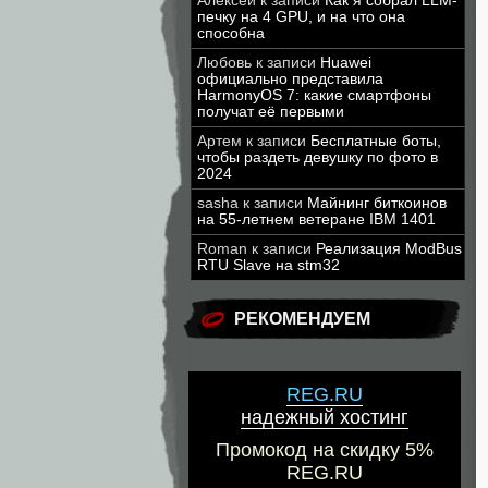
Алексей
к записи
Как я собрал LLM-
печку на 4 GPU, и на что она
способна
Любовь
к записи
Huawei
официально представила
HarmonyOS 7: какие смартфоны
получат её первыми
Артем
к записи
Бесплатные боты,
чтобы раздеть девушку по фото в
2024
sasha
к записи
Майнинг биткоинов
на 55-летнем ветеране IBM 1401
Roman
к записи
Реализация ModBus
RTU Slave на stm32
РЕКОМЕНДУЕМ
REG.RU
надежный хостинг
Промокод на скидку 5%
REG.RU