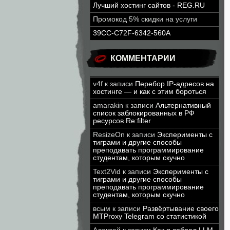
Лучший хостинг сайтов - REG.RU
Промокод 5% скидки на услуги
39CC-C72F-6342-560A
КОММЕНТАРИИ
v4f
к записи
Перебор IP-адресов на
хостинге — и как с этим бороться
amarakin
к записи
Альтернативный
список заблокированных в РФ
ресурсов Re:filter
ResizeOn
к записи
Эксперименты с
тиграми и другие способы
преподавать программирование
студентам, которым скучно
Text2Vid
к записи
Эксперименты с
тиграми и другие способы
преподавать программирование
студентам, которым скучно
всым
к записи
Развёртывание своего
MTProxy Telegram со статистикой