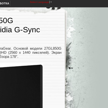
Select Language
▼
АБОТКА
850G
idia G-Sync
traGear. Основой модели 27GL850G
HD (2560 x 1440 пикселей). Экран
бзора 178°.