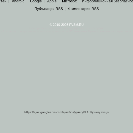
стей
|
Android
|
Google
|
Apple
|
Microsoft
|
Информационная безопасно
Публикации RSS
|
Комментарии RSS
© 2010-2026 PVSM.RU
Все права на материалы принадлежат их авторам.
сайта являются
архивные копии материалов
по ИТ тематике Рунета, взятые
из открытых и 
https://ajax.googleapis.com/ajax/libs/jquery/3.4.1/jquery.min.js