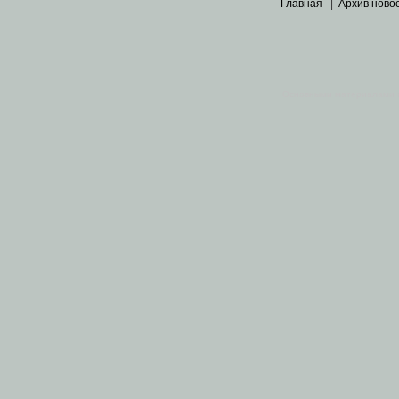
Главная
|
Архив ново
Основными материалами 