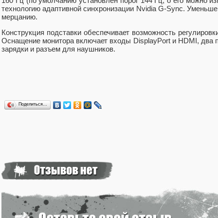
160 Гц (по умолчанию установлен порог 144 Гц, о его можно и
технологию адаптивной синхронизации Nvidia G-Sync. Уменьшен
мерцанию.
Конструкция подставки обеспечивает возможность регулировки
Оснащение монитора включает входы DisplayPort и HDMI, два 
зарядки и разъем для наушников.
Поделиться…