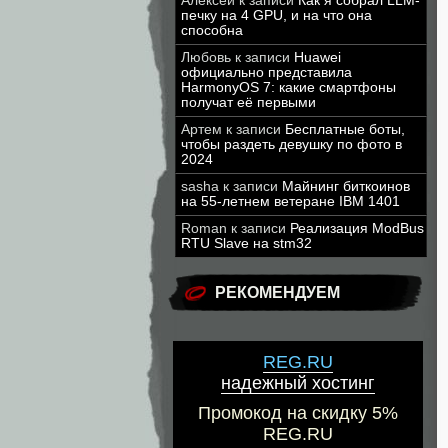
Алексей
к записи
Как я собрал LLM-
печку на 4 GPU, и на что она
способна
Любовь
к записи
Huawei
официально представила
HarmonyOS 7: какие смартфоны
получат её первыми
Артем
к записи
Бесплатные боты,
чтобы раздеть девушку по фото в
2024
sasha
к записи
Майнинг биткоинов
на 55-летнем ветеране IBM 1401
Roman
к записи
Реализация ModBus
RTU Slave на stm32
РЕКОМЕНДУЕМ
REG.RU
надежный хостинг
Промокод на скидку 5%
REG.RU