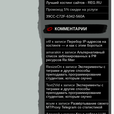
Лучший хостинг сайтов - REG.RU
Промокод 5% скидки на услуги
39CC-C72F-6342-560A
КОММЕНТАРИИ
v4f
к записи
Перебор IP-адресов на
хостинге — и как с этим бороться
amarakin
к записи
Альтернативный
список заблокированных в РФ
ресурсов Re:filter
ResizeOn
к записи
Эксперименты с
тиграми и другие способы
преподавать программирование
студентам, которым скучно
Text2Vid
к записи
Эксперименты с
тиграми и другие способы
преподавать программирование
студентам, которым скучно
всым
к записи
Развёртывание своего
MTProxy Telegram со статистикой