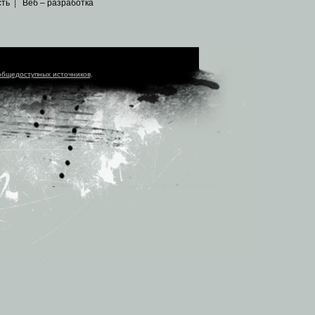
сть
|
Веб – разработка
общедоступных источников
.