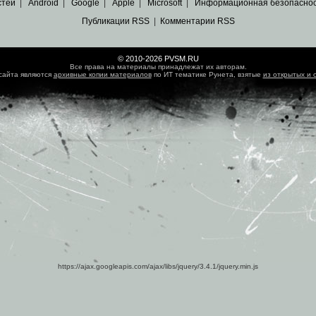
стей
|
Android
|
Google
|
Apple
|
Microsoft
|
Информационная безопасно
Публикации RSS
|
Комментарии RSS
© 2010-2026 PVSM.RU
Все права на материалы принадлежат их авторам.
сайта являются
архивные копии материалов
по ИТ тематике Рунета, взятые
из открытых и 
https://ajax.googleapis.com/ajax/libs/jquery/3.4.1/jquery.min.js