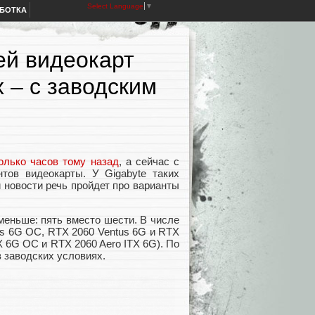
Select Language
▼
АБОТКА
ей видеокарт
х – с заводским
олько часов тому назад
, а сейчас с
тов видеокарты. У Gigabyte таких
ой новости речь пройдет про варианты
меньше: пять вместо шести. В числе
us 6G OC, RTX 2060 Ventus 6G и RTX
X 6G OC и RTX 2060 Aero ITX 6G). По
в заводских условиях.