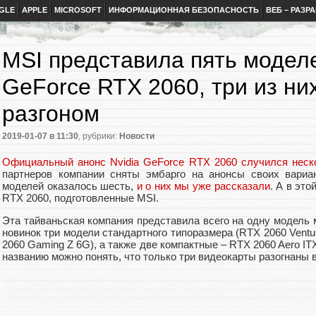
GLE
APPLE
MICROSOFT
ИНФОРМАЦИОННАЯ БЕЗОПАСНОСТЬ
ВЕБ – РАЗР
MSI представила пять модел
GeForce RTX 2060, три из ни
разгоном
2019-01-07
в 11:30
, рубрики:
Новости
Официальный анонс Nvidia GeForce RTX 2060 случился неск
партнеров компании сняты эмбарго на анонсы своих вариан
моделей оказалось шесть,
и о них мы уже рассказали
. А в эт
RTX 2060, подготовленные MSI.
Эта тайваньская компания представила всего на одну модель 
новинок три модели стандартного типоразмера (RTX 2060 Vent
2060 Gaming Z 6G), а также две компактные – RTX 2060 Aero IT
названию можно понять, что только три видеокарты разогнаны 