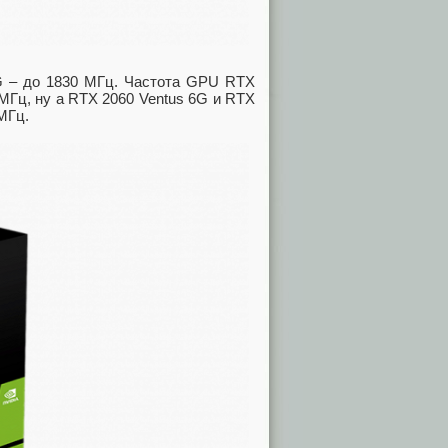
G – до 1830 МГц. Частота GPU RTX
МГц, ну а RTX 2060 Ventus 6G и RTX
МГц.