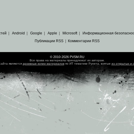
стей
|
Android
|
Google
|
Apple
|
Microsoft
|
Информационная безопасно
Публикации RSS
|
Комментарии RSS
© 2010-2026 PVSM.RU
Все права на материалы принадлежат их авторам.
сайта являются
архивные копии материалов
по ИТ тематике Рунета, взятые
из открытых и 