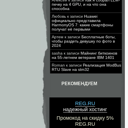
Алексей
к записи
Как я собрал LLM-
печку на 4 GPU, и на что она
способна
Любовь
к записи
Huawei
официально представила
HarmonyOS 7: какие смартфоны
получат её первыми
Артем
к записи
Бесплатные боты,
чтобы раздеть девушку по фото в
2024
sasha
к записи
Майнинг биткоинов
на 55-летнем ветеране IBM 1401
Roman
к записи
Реализация ModBus
RTU Slave на stm32
РЕКОМЕНДУЕМ
REG.RU
надежный хостинг
Промокод на скидку 5%
REG.RU