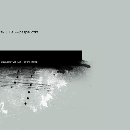
сть
|
Веб – разработка
общедоступных источников
.