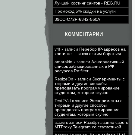
Лучший хостинг сайтов - REG.RU
Промокод 5% скидки на услуги
39CC-C72F-6342-560A
КОММЕНТАРИИ
v4f
к записи
Перебор IP-адресов на
хостинге — и как с этим бороться
amarakin
к записи
Альтернативный
список заблокированных в РФ
ресурсов Re:filter
ResizeOn
к записи
Эксперименты с
тиграми и другие способы
преподавать программирование
студентам, которым скучно
Text2Vid
к записи
Эксперименты с
тиграми и другие способы
преподавать программирование
студентам, которым скучно
всым
к записи
Развёртывание своего
MTProxy Telegram со статистикой