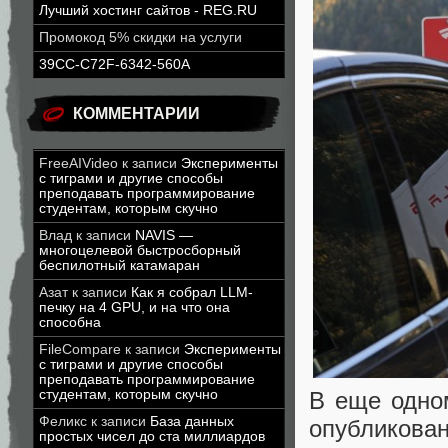
Лучший хостинг сайтов - REG.RU
Промокод 5% скидки на услуги
39CC-C72F-6342-560A
КОММЕНТАРИИ
FreeAIVideo
к записи
Эксперименты
с тиграми и другие способы
преподавать программирование
студентам, которым скучно
Влад
к записи
NAVIS —
многоцелевой быстросборный
беспилотный катамаран
Азат
к записи
Как я собрал LLM-
печку на 4 GPU, и на что она
способна
FileCompare
к записи
Эксперименты
с тиграми и другие способы
преподавать программирование
студентам, которым скучно
В еще одно
Феликс
к записи
База данных
опубликован
простых чисел до ста миллиардов