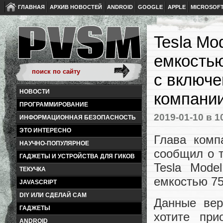
ГЛАВНАЯ
АРХИВ НОВОСТЕЙ
ANDROID
GOOGLE
APPLE
MICROSOF
Tesla Mo
емкостью
с включ
НОВОСТИ
компании
ПРОГРАММИРОВАНИЕ
2019-01-10
в 1
ИНФОРМАЦИОННАЯ БЕЗОПАСНОСТЬ
ЭТО ИНТЕРЕСНО
Глава комп
НАУЧНО-ПОПУЛЯРНОЕ
сообщил о т
ГАДЖЕТЫ И УСТРОЙСТВА ДЛЯ ГИКОВ
Tesla Mode
ТЕКУЧКА
емкостью 75
JAVASCRIPT
DIY ИЛИ СДЕЛАЙ САМ
Данные вер
ГАДЖЕТЫ
хотите при
ANDROID