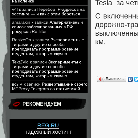
Tesla за че
на коленке
v4f
к записи
Перебор IP-адресов на
хостинге — и как с этим бороться
С включенн
amarakin
к записи
Альтернативный
дорожно-тра
список заблокированных в РФ
выключенны
ресурсов Re:filter
ResizeOn
к записи
Эксперименты с
км.
тиграми и другие способы
преподавать программирование
студентам, которым скучно
Text2Vid
к записи
Эксперименты с
тиграми и другие способы
преподавать программирование
студентам, которым скучно
Поделиться…
всым
к записи
Развёртывание своего
MTProxy Telegram со статистикой
РЕКОМЕНДУЕМ
REG.RU
надежный хостинг