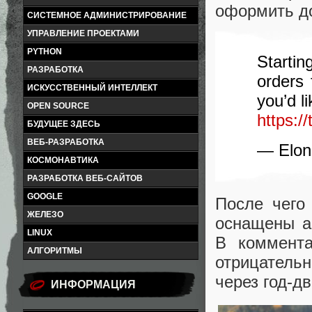
оформить до
СИСТЕМНОЕ АДМИНИСТРИРОВАНИЕ
УПРАВЛЕНИЕ ПРОЕКТАМИ
PYTHON
Starti
РАЗРАБОТКА
orders 
ИСКУССТВЕННЫЙ ИНТЕЛЛЕКТ
you’d l
OPEN SOURCE
https:
БУДУЩЕЕ ЗДЕСЬ
ВЕБ-РАЗРАБОТКА
— Elon
КОСМОНАВТИКА
РАЗРАБОТКА ВЕБ-САЙТОВ
GOOGLE
После чего
ЖЕЛЕЗО
оснащены а
LINUX
В коммента
АЛГОРИТМЫ
отрицатель
через год-д
ИНФОРМАЦИЯ