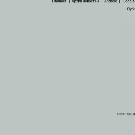
Главная
|
Архив новостей
|
Android
|
Google
Пуб
Все пра
Основными материалами сайта являются
архивные ко
https://ajax.