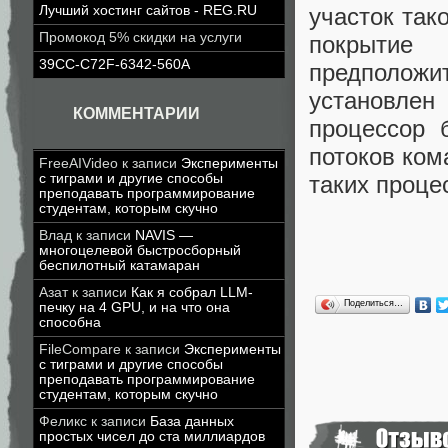
участок так
Лучший хостинг сайтов - REG.RU
Промокод 5% скидки на услуги
покрытие 
39CC-C72F-6342-560A
предположит
установлен
КОММЕНТАРИИ
процессор 
потоков ком
FreeAIVideo
к записи
Эксперименты
таких проце
с тиграми и другие способы
преподавать программирование
студентам, которым скучно
Влад
к записи
NAVIS —
многоцелевой быстросборный
беспилотный катамаран
Азат
к записи
Как я собрал LLM-
Поделиться…
печку на 4 GPU, и на что она
способна
FileCompare
к записи
Эксперименты
с тиграми и другие способы
преподавать программирование
студентам, которым скучно
Феликс
к записи
База данных
простых чисел до ста миллиардов