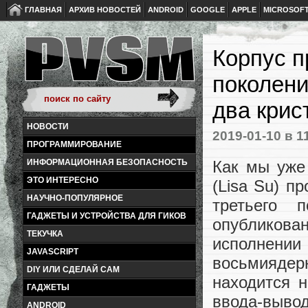
ГЛАВНАЯ
АРХИВ НОВОСТЕЙ
ANDROID
GOOGLE
APPLE
MICROSOF
Корпус п
поколени
два кри
НОВОСТИ
2019-01-10
в 1
ПРОГРАММИРОВАНИЕ
Как мы уж
ИНФОРМАЦИОННАЯ БЕЗОПАСНОСТЬ
ЭТО ИНТЕРЕСНО
(Lisa Su) п
НАУЧНО-ПОПУЛЯРНОЕ
третьего 
ГАДЖЕТЫ И УСТРОЙСТВА ДЛЯ ГИКОВ
опубликов
ТЕКУЧКА
исполнени
JAVASCRIPT
восьмиядер
DIY ИЛИ СДЕЛАЙ САМ
находится 
ГАДЖЕТЫ
ввода-выво
ANDROID