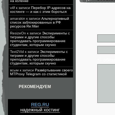
на коленке
v4f
к записи
Перебор IP-адресов на
хостинге — и как с этим бороться
amarakin
к записи
Альтернативный
список заблокированных в РФ
ресурсов Re:filter
ResizeOn
к записи
Эксперименты с
тиграми и другие способы
преподавать программирование
студентам, которым скучно
Text2Vid
к записи
Эксперименты с
тиграми и другие способы
* - обя
преподавать программирование
студентам, которым скучно
всым
к записи
Развёртывание своего
MTProxy Telegram со статистикой
РЕКОМЕНДУЕМ
REG.RU
надежный хостинг