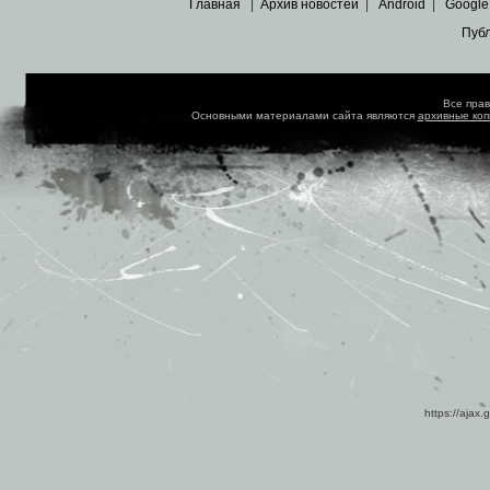
Главная
|
Архив новостей
|
Android
|
Google
Пуб
Все пра
Основными материалами сайта являются
архивные ко
https://ajax.