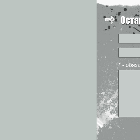
* - обя