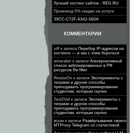
Лучший хостинг сайтов - REG.RU
Промокод 5% скидки на услуги
39CC-C72F-6342-560A
КОММЕНТАРИИ
v4f
к записи
Перебор IP-адресов на
хостинге — и как с этим бороться
amarakin
к записи
Альтернативный
список заблокированных в РФ
ресурсов Re:filter
ResizeOn
к записи
Эксперименты с
тиграми и другие способы
преподавать программирование
студентам, которым скучно
Text2Vid
к записи
Эксперименты с
тиграми и другие способы
преподавать программирование
студентам, которым скучно
всым
к записи
Развёртывание своего
MTProxy Telegram со статистикой