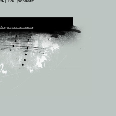
сть
|
Веб – разработка
общедоступных источников
.