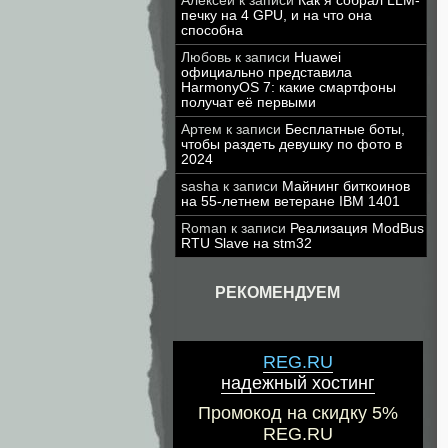
Алексей
к записи
Как я собрал LLM-
печку на 4 GPU, и на что она
способна
Любовь
к записи
Huawei
официально представила
HarmonyOS 7: какие смартфоны
получат её первыми
Артем
к записи
Бесплатные боты,
чтобы раздеть девушку по фото в
2024
sasha
к записи
Майнинг биткоинов
на 55-летнем ветеране IBM 1401
Roman
к записи
Реализация ModBus
RTU Slave на stm32
РЕКОМЕНДУЕМ
REG.RU
надежный хостинг
Промокод на скидку 5%
REG.RU