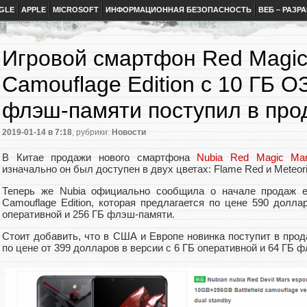
GLE
APPLE
MICROSOFT
ИНФОРМАЦИОННАЯ БЕЗОПАСНОСТЬ
ВЕБ – РАЗР
Игровой смартфон Red Magic
Camouflage Edition с 10 ГБ О
флэш-памяти поступил в про
2019-01-14
в 7:18
, рубрики:
Новости
В Китае продажи нового смартфона
Nubia Red Magic Ma
изначально он был доступен в двух цветах: Flame Red и Meteori
Теперь же Nubia официально сообщила о начале продаж 
Camouflage Edition, которая предлагается по цене 590 долл
оперативной и 256 ГБ флэш-памяти.
Стоит добавить, что в США и Европе новинка поступит в прод
по цене от 399 долларов в версии с 6 ГБ оперативной и 64 ГБ 