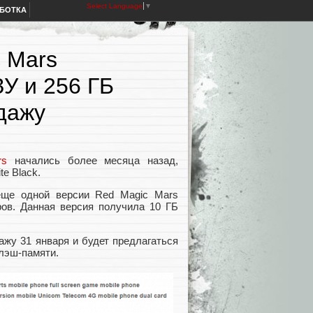
Select Language
▼
АБОТКА
 Mars
ЗУ и 256 ГБ
дажу
rs
начались более месяца назад,
te Black.
еще одной версии Red Magic Mars
аров. Данная версия получила 10 ГБ
ажу 31 января и будет предлагаться
флэш-памяти.