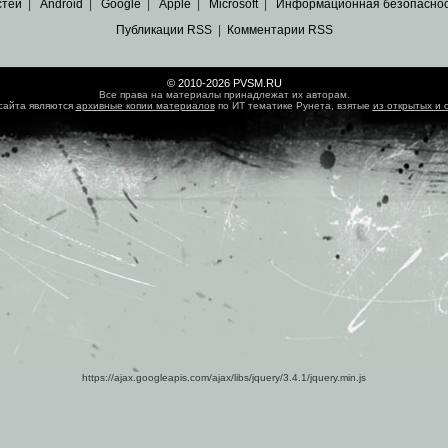
стей
|
Android
|
Google
|
Apple
|
Microsoft
|
Информационная безопасно
Публикации RSS
|
Комментарии RSS
© 2010-2026 PVSM.RU
Все права на материалы принадлежат их авторам.
сайта являются
архивные копии материалов
по ИТ тематике Рунета, взятые
из открытых и 
https://ajax.googleapis.com/ajax/libs/jquery/3.4.1/jquery.min.js