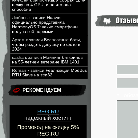
Алексей
к записи
Как я собрал LLM-
печку на 4 GPU, и на что она
способна
Любовь
к записи
Huawei
официально представила
HarmonyOS 7: какие смартфоны
получат её первыми
Артем
к записи
Бесплатные боты,
чтобы раздеть девушку по фото в
2024
sasha
к записи
Майнинг биткоинов
на 55-летнем ветеране IBM 1401
Roman
к записи
Реализация ModBus
RTU Slave на stm32
РЕКОМЕНДУЕМ
* - обя
REG.RU
надежный хостинг
Промокод на скидку 5%
REG.RU