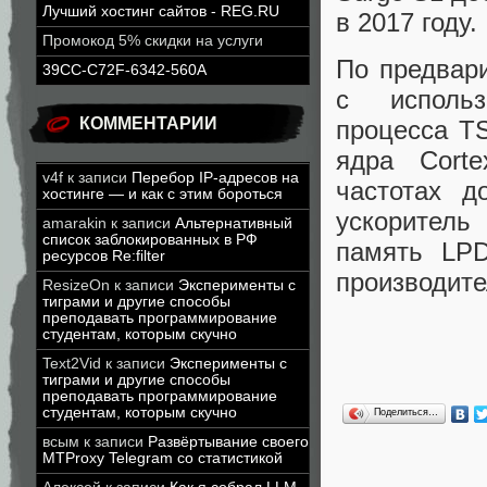
Лучший хостинг сайтов - REG.RU
в 2017 году.
Промокод 5% скидки на услуги
По предвар
39CC-C72F-6342-560A
с использ
КОММЕНТАРИИ
процесса T
ядра Cort
v4f
к записи
Перебор IP-адресов на
частотах д
хостинге — и как с этим бороться
ускоритель
amarakin
к записи
Альтернативный
список заблокированных в РФ
память LP
ресурсов Re:filter
производите
ResizeOn
к записи
Эксперименты с
тиграми и другие способы
преподавать программирование
студентам, которым скучно
Text2Vid
к записи
Эксперименты с
тиграми и другие способы
преподавать программирование
студентам, которым скучно
Поделиться…
всым
к записи
Развёртывание своего
MTProxy Telegram со статистикой