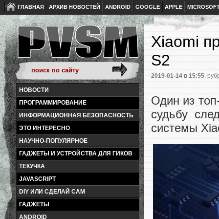
ГЛАВНАЯ
АРХИВ НОВОСТЕЙ
ANDROID
GOOGLE
APPLE
MICROSOF
Xiaomi п
S2
2019-01-14
в 15:55
, руб
НОВОСТИ
Один из топ
ПРОГРАММИРОВАНИЕ
судьбу сле
ИНФОРМАЦИОННАЯ БЕЗОПАСНОСТЬ
системы Xia
ЭТО ИНТЕРЕСНО
НАУЧНО-ПОПУЛЯРНОЕ
ГАДЖЕТЫ И УСТРОЙСТВА ДЛЯ ГИКОВ
ТЕКУЧКА
JAVASCRIPT
DIY ИЛИ СДЕЛАЙ САМ
ГАДЖЕТЫ
ANDROID