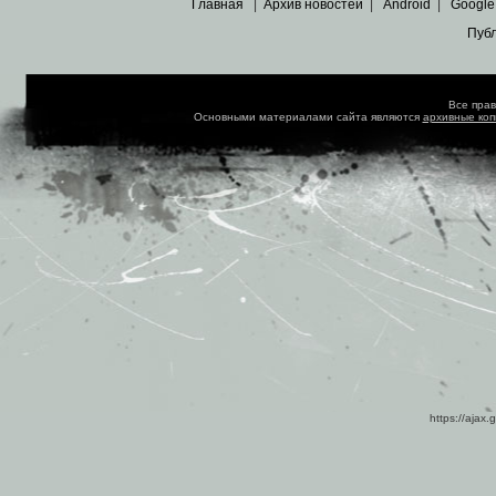
Главная
|
Архив новостей
|
Android
|
Google
Пуб
Все пра
Основными материалами сайта являются
архивные ко
https://ajax.