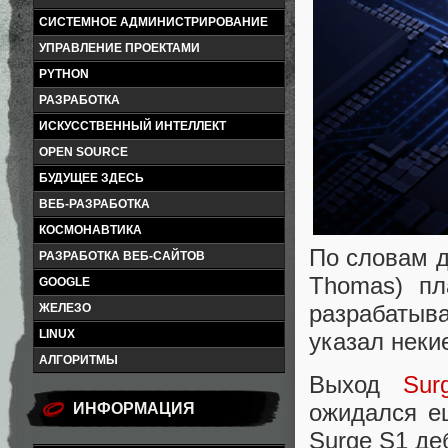
СИСТЕМНОЕ АДМИНИСТРИРОВАНИЕ
УПРАВЛЕНИЕ ПРОЕКТАМИ
PYTHON
РАЗРАБОТКА
ИСКУССТВЕННЫЙ ИНТЕЛЛЕКТ
OPEN SOURCE
БУДУЩЕЕ ЗДЕСЬ
ВЕБ-РАЗРАБОТКА
КОСМОНАВТИКА
По словам д
РАЗРАБОТКА ВЕБ-САЙТОВ
Thomas) пл
GOOGLE
разрабатыва
ЖЕЛЕЗО
LINUX
указал нек
АЛГОРИТМЫ
Выход
Sur
ожидался е
ИНФОРМАЦИЯ
Surge S1 де