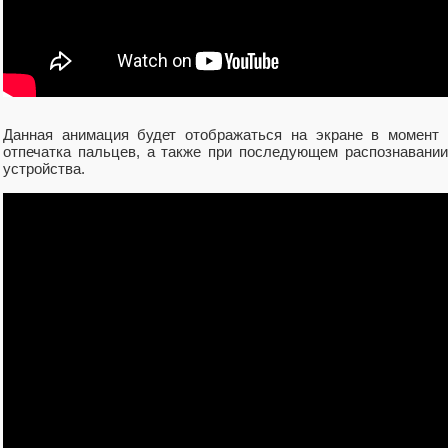
Данная анимация будет отображаться на экране в момент 
отпечатка пальцев, а также при последующем распознавании
устройства.