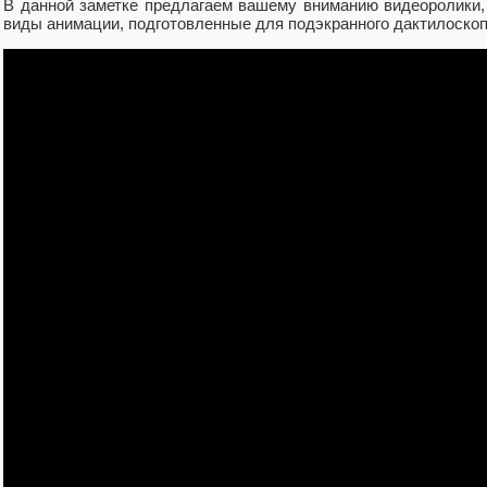
В данной заметке предлагаем вашему вниманию видеоролики
виды анимации, подготовленные для подэкранного дактилоскопи