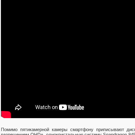
Помимо пятикамерной камеры смартфону приписывают дис
разрешением QHD+, однокристальную систему Snapdragon 845