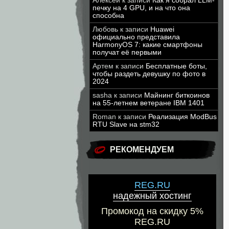
Алексей
к записи
Как я собрал LLM-
печку на 4 GPU, и на что она
способна
Любовь
к записи
Huawei
официально представила
HarmonyOS 7: какие смартфоны
получат её первыми
Артем
к записи
Бесплатные боты,
чтобы раздеть девушку по фото в
2024
sasha
к записи
Майнинг биткоинов
на 55-летнем ветеране IBM 1401
Roman
к записи
Реализация ModBus
RTU Slave на stm32
РЕКОМЕНДУЕМ
REG.RU
надежный хостинг
Промокод на скидку 5%
REG.RU