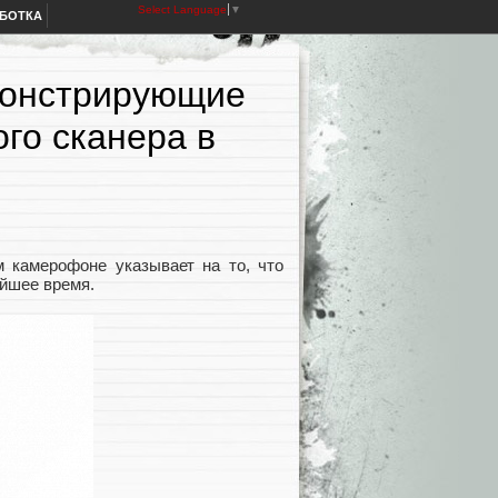
Select Language
▼
АБОТКА
монстрирующие
го сканера в
 камерофоне указывает на то, что
айшее время.