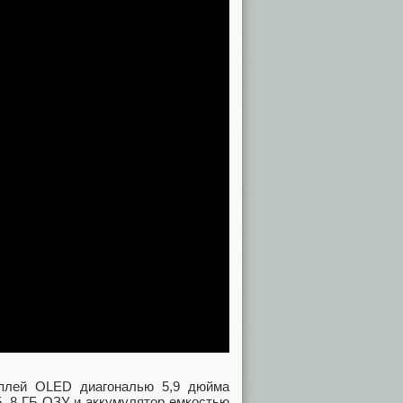
плей OLED диагональю 5,9 дюйма
, 8 ГБ ОЗУ и аккумулятор емкостью