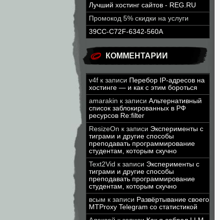
Лучший хостинг сайтов - REG.RU
Промокод 5% скидки на услуги
39CC-C72F-6342-560A
КОММЕНТАРИИ
v4f
к записи
Перебор IP-адресов на
хостинге — и как с этим бороться
amarakin
к записи
Альтернативный
список заблокированных в РФ
ресурсов Re:filter
ResizeOn
к записи
Эксперименты с
тиграми и другие способы
преподавать программирование
студентам, которым скучно
Text2Vid
к записи
Эксперименты с
тиграми и другие способы
преподавать программирование
студентам, которым скучно
всым
к записи
Развёртывание своего
MTProxy Telegram со статистикой