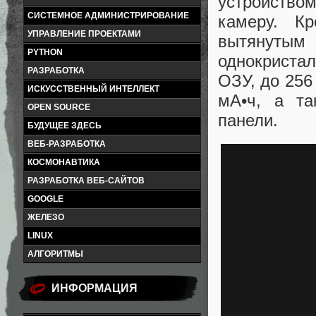
устройство
СИСТЕМНОЕ АДМИНИСТРИРОВАНИЕ
камеру. К
УПРАВЛЕНИЕ ПРОЕКТАМИ
вытянуты
PYTHON
однокриста
РАЗРАБОТКА
ОЗУ, до 256
ИСКУССТВЕННЫЙ ИНТЕЛЛЕКТ
мА•ч, а та
OPEN SOURCE
панели.
БУДУЩЕЕ ЗДЕСЬ
ВЕБ-РАЗРАБОТКА
КОСМОНАВТИКА
РАЗРАБОТКА ВЕБ-САЙТОВ
GOOGLE
ЖЕЛЕЗО
LINUX
АЛГОРИТМЫ
ИНФОРМАЦИЯ