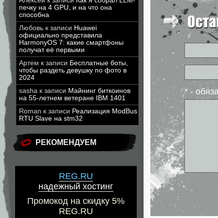
Алексей
к записи
Как я собрал LLM-
печку на 4 GPU, и на что она
способна
Любовь
к записи
Huawei
официально представила
HarmonyOS 7: какие смартфоны
получат её первыми
Артем
к записи
Бесплатные боты,
чтобы раздеть девушку по фото в
2024
* - обя
sasha
к записи
Майнинг биткоинов
на 55-летнем ветеране IBM 1401
Roman
к записи
Реализация ModBus
RTU Slave на stm32
РЕКОМЕНДУЕМ
REG.RU
надежный хостинг
Промокод на скидку 5%
REG.RU