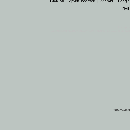
Главная
|
Архив новостей
|
Android
|
Google
Пуб
Все пра
Основными материалами сайта являются
архивные ко
https://ajax.