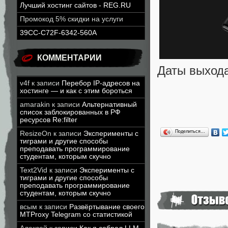
Лучший хостинг сайтов - REG.RU
Промокод 5% скидки на услуги
39CC-C72F-6342-560A
КОММЕНТАРИИ
Даты выхода
v4f
к записи
Перебор IP-адресов на
хостинге — и как с этим бороться
amarakin
к записи
Альтернативный
список заблокированных в РФ
ресурсов Re:filter
Поделиться…
ResizeOn
к записи
Эксперименты с
тиграми и другие способы
преподавать программирование
студентам, которым скучно
Text2Vid
к записи
Эксперименты с
тиграми и другие способы
преподавать программирование
студентам, которым скучно
всым
к записи
Развёртывание своего
MTProxy Telegram со статистикой