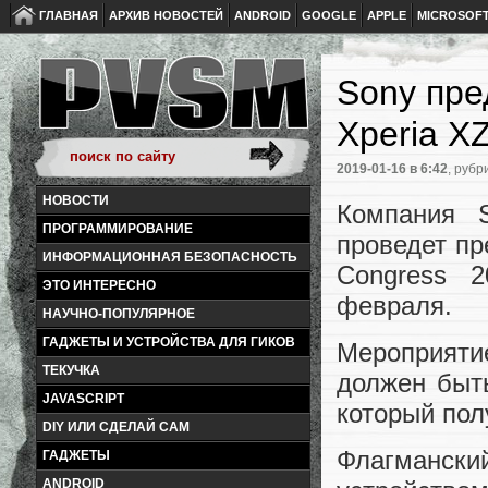
ГЛАВНАЯ
АРХИВ НОВОСТЕЙ
ANDROID
GOOGLE
APPLE
MICROSOF
Sony пре
Xperia X
2019-01-16
в 6:42
, рубр
НОВОСТИ
Компания 
ПРОГРАММИРОВАНИЕ
проведет пр
ИНФОРМАЦИОННАЯ БЕЗОПАСНОСТЬ
Congress 
ЭТО ИНТЕРЕСНО
февраля.
НАУЧНО-ПОПУЛЯРНОЕ
ГАДЖЕТЫ И УСТРОЙСТВА ДЛЯ ГИКОВ
Мероприятие
ТЕКУЧКА
должен быт
JAVASCRIPT
который пол
DIY ИЛИ СДЕЛАЙ САМ
Флагманск
ГАДЖЕТЫ
ANDROID