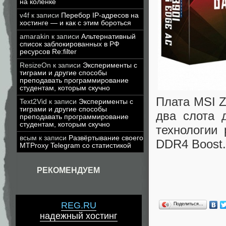
на коленке
v4f
к записи
Перебор IP-адресов на
хостинге — и как с этим бороться
amarakin
к записи
Альтернативный
список заблокированных в РФ
ресурсов Re:filter
ResizeOn
к записи
Эксперименты с
тиграми и другие способы
преподавать программирование
студентам, которым скучно
Плата MSI Z
Text2Vid
к записи
Эксперименты с
тиграми и другие способы
два слота 
преподавать программирование
студентам, которым скучно
технологии
всым
к записи
Развёртывание своего
DDR4 Boost.
MTProxy Telegram со статистикой
РЕКОМЕНДУЕМ
REG.RU
Поделиться…
надежный хостинг