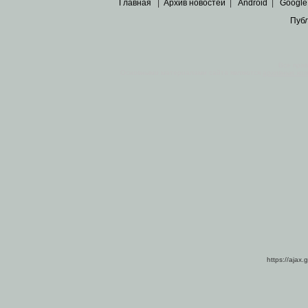
Главная
|
Архив новостей
|
Android
|
Google
Пуб
Все пра
Основными материалами сайта являются
архивные ко
https://ajax.