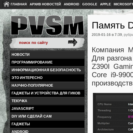
ГЛАВНАЯ
АРХИВ НОВОСТЕЙ
ANDROID
GOOGLE
APPLE
MICROSOF
Память D
2019-01-16
в 7:39
, рубр
Компания M
НОВОСТИ
Для разгона
ПРОГРАММИРОВАНИЕ
Z390I Gamin
ИНФОРМАЦИОННАЯ БЕЗОПАСНОСТЬ
Core i9-99
ЭТО ИНТЕРЕСНО
производств
НАУЧНО-ПОПУЛЯРНОЕ
ГАДЖЕТЫ И УСТРОЙСТВА ДЛЯ ГИКОВ
ТЕКУЧКА
JAVASCRIPT
DIY ИЛИ СДЕЛАЙ САМ
ГАДЖЕТЫ
ANDROID