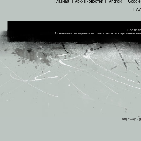
Главная
|
Архив новостей
|
Android
|
Google
Пуб
Все пра
Основными материалами сайта являются
архивные ко
https://ajax.