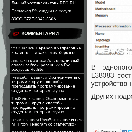
Лучший хостинг сайтов - REG.RU
Промокод 5% скидки на услуги
39CC-C72F-6342-560A
КОММЕНТАРИИ
v4f
к записи
Перебор IP-адресов на
хостинге — и как с этим бороться
amarakin
к записи
Альтернативный
список заблокированных в РФ
В однопото
ресурсов Re:filter
L38083 сост
ResizeOn
к записи
Эксперименты с
устройство 
тиграми и другие способы
преподавать программирование
студентам, которым скучно
Других подр
Text2Vid
к записи
Эксперименты с
тиграми и другие способы
преподавать программирование
студентам, которым скучно
всым
к записи
Развёртывание своего
MTProxy Telegram со статистикой
Поделиться…