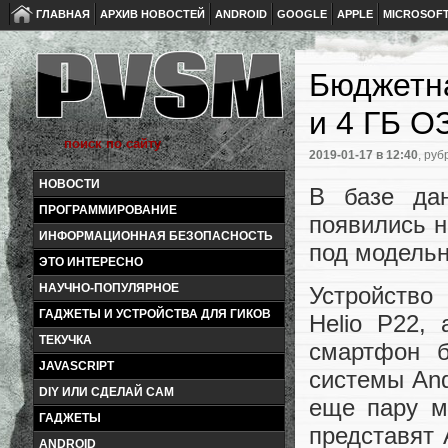
ГЛАВНАЯ
АРХИВ НОВОСТЕЙ
ANDROID
GOOGLE
APPLE
MICROSOF
Бюджетна
и 4 ГБ О
2019-01-17
в 12:40
, руб
НОВОСТИ
В базе дан
ПРОГРАММИРОВАНИЕ
появились н
ИНФОРМАЦИОННАЯ БЕЗОПАСНОСТЬ
под модель
ЭТО ИНТЕРЕСНО
НАУЧНО-ПОПУЛЯРНОЕ
Устройство
ГАДЖЕТЫ И УСТРОЙСТВА ДЛЯ ГИКОВ
Helio P22,
ТЕКУЧКА
смартфон б
JAVASCRIPT
системы Andr
DIY ИЛИ СДЕЛАЙ САМ
еще пару м
ГАДЖЕТЫ
представят 
ANDROID