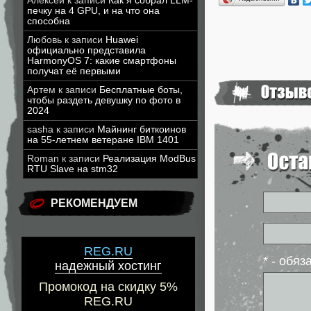
Алексей
к записи
Как я собрал LLM-
печку на 4 GPU, и на что она
способна
Любовь
к записи
Huawei
официально представила
HarmonyOS 7: какие смартфоны
получат её первыми
Артем
к записи
Бесплатные боты,
чтобы раздеть девушку по фото в
2024
sasha
к записи
Майнинг биткоинов
на 55-летнем ветеране IBM 1401
Roman
к записи
Реализация ModBus
RTU Slave на stm32
РЕКОМЕНДУЕМ
REG.RU
* - обя
надежный хостинг
Промокод на скидку 5%
REG.RU