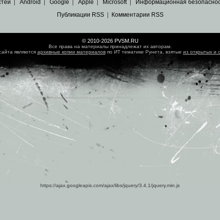
стей
|
Android
|
Google
|
Apple
|
Microsoft
|
Информационная безопасно
Публикации RSS
|
Комментарии RSS
© 2010-2026 PVSM.RU
Все права на материалы принадлежат их авторам.
сайта являются
архивные копии материалов
по ИТ тематике Рунета, взятые
из открытых и 
https://ajax.googleapis.com/ajax/libs/jquery/3.4.1/jquery.min.js