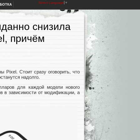
Select Language
▼
АБОТКА
иданно снизила
l, причём
 Pixel. Стоит сразу оговорить, что
останутся надолго.
лларов для каждой модели нового
ов в зависимости от модификации, а