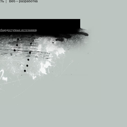
сть
|
Веб – разработка
общедоступных источников
.