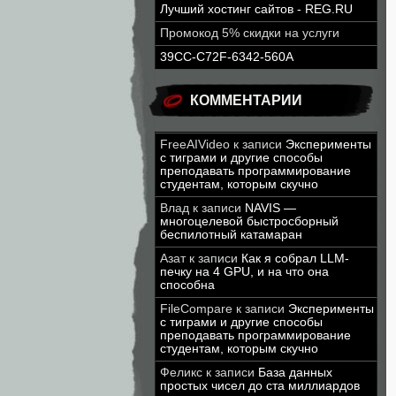
Лучший хостинг сайтов - REG.RU
Промокод 5% скидки на услуги
39CC-C72F-6342-560A
КОММЕНТАРИИ
FreeAIVideo
к записи
Эксперименты
с тиграми и другие способы
преподавать программирование
студентам, которым скучно
Влад
к записи
NAVIS —
многоцелевой быстросборный
беспилотный катамаран
Азат
к записи
Как я собрал LLM-
печку на 4 GPU, и на что она
способна
FileCompare
к записи
Эксперименты
с тиграми и другие способы
преподавать программирование
студентам, которым скучно
Феликс
к записи
База данных
простых чисел до ста миллиардов