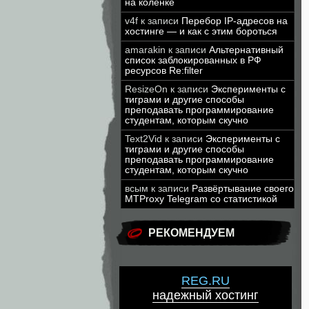
на коленке
v4f
к записи
Перебор IP-адресов на
хостинге — и как с этим бороться
amarakin
к записи
Альтернативный
список заблокированных в РФ
ресурсов Re:filter
ResizeOn
к записи
Эксперименты с
тиграми и другие способы
преподавать программирование
студентам, которым скучно
Text2Vid
к записи
Эксперименты с
тиграми и другие способы
преподавать программирование
студентам, которым скучно
всым
к записи
Развёртывание своего
MTProxy Telegram со статистикой
РЕКОМЕНДУЕМ
REG.RU
надежный хостинг