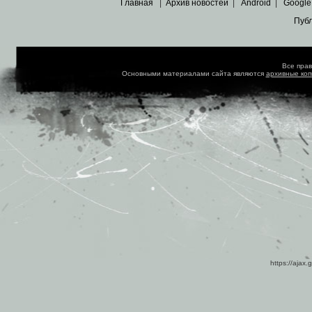
Главная
|
Архив новостей
|
Android
|
Google
Пуб
Все пра
Основными материалами сайта являются
архивные ко
https://ajax.