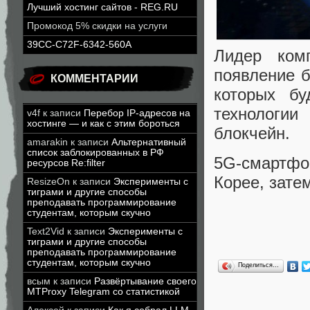
Лучший хостинг сайтов - REG.RU
Промокод 5% скидки на услуги
39CC-C72F-6342-560A
Лидер ком
появление б
КОММЕНТАРИИ
которых бу
технологии
v4f
к записи
Перебор IP-адресов на
хостинге — и как с этим бороться
блокчейн.
amarakin
к записи
Альтернативный
список заблокированных в РФ
5G-смартфо
ресурсов Re:filter
Корее, зате
ResizeOn
к записи
Эксперименты с
тиграми и другие способы
преподавать программирование
студентам, которым скучно
Text2Vid
к записи
Эксперименты с
тиграми и другие способы
преподавать программирование
студентам, которым скучно
Поделиться…
всым
к записи
Развёртывание своего
MTProxy Telegram со статистикой