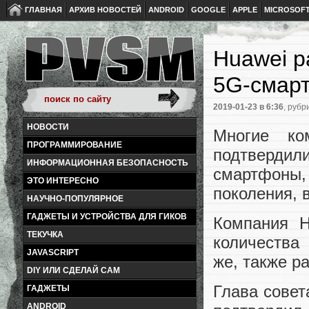
ГЛАВНАЯ
АРХИВ НОВОСТЕЙ
ANDROID
GOOGLE
APPLE
MICROSOF
Huawei р
5G-смар
2019-01-23
в 6:36
, рубр
НОВОСТИ
Многие ко
ПРОГРАММИРОВАНИЕ
подтвердил
ИНФОРМАЦИОННАЯ БЕЗОПАСНОСТЬ
смартфоны
ЭТО ИНТЕРЕСНО
поколения, 
НАУЧНО-ПОПУЛЯРНОЕ
ГАДЖЕТЫ И УСТРОЙСТВА ДЛЯ ГИКОВ
Компания H
ТЕКУЧКА
количества 
JAVASCRIPT
же, также р
DIY ИЛИ СДЕЛАЙ САМ
Глава совет
ГАДЖЕТЫ
ANDROID