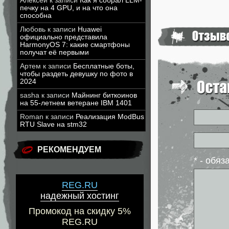
Алексей
к записи
Как я собрал LLM-
печку на 4 GPU, и на что она
способна
Любовь
к записи
Huawei
официально представила
HarmonyOS 7: какие смартфоны
получат её первыми
Артем
к записи
Бесплатные боты,
чтобы раздеть девушку по фото в
2024
sasha
к записи
Майнинг биткоинов
на 55-летнем ветеране IBM 1401
Roman
к записи
Реализация ModBus
RTU Slave на stm32
РЕКОМЕНДУЕМ
* - обя
REG.RU
надежный хостинг
Промокод на скидку 5%
REG.RU