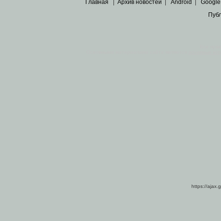
Главная
|
Архив новостей
|
Android
|
Google
Пуб
Все пра
Основными материалами сайта являются
архивные ко
https://ajax.