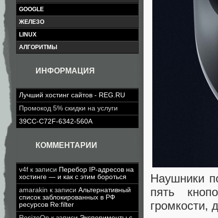
GOOGLE
ЖЕЛЕЗО
LINUX
АЛГОРИТМЫ
ИНФОРМАЦИЯ
Лучший хостинг сайтов - REG.RU
Промокод 5% скидки на услуги
39CC-C72F-6342-560A
КОММЕНТАРИИ
v4f
к записи
Перебор IP-адресов на
Наушники по
хостинге — и как с этим бороться
пять кноп
amarakin
к записи
Альтернативный
список заблокированных в РФ
громкости, 
ресурсов Re:filter
ResizeOn
к записи
Эксперименты с