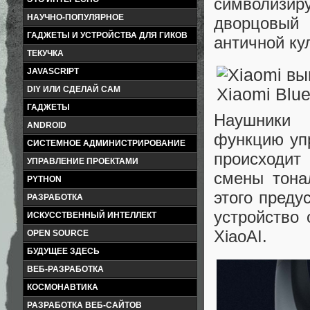
символизи
НАУЧНО-ПОПУЛЯРНОЕ
дворцовый
ГАДЖЕТЫ И УСТРОЙСТВА ДЛЯ ГИКОВ
античной ку
ТЕКУЧКА
JAVASCRIPT
DIY ИЛИ СДЕЛАЙ САМ
ГАДЖЕТЫ
Наушники 
ANDROID
функцию уп
СИСТЕМНОЕ АДМИНИСТРИРОВАНИЕ
происходит
УПРАВЛЕНИЕ ПРОЕКТАМИ
смены тона
PYTHON
этого преду
РАЗРАБОТКА
устройство
ИСКУССТВЕННЫЙ ИНТЕЛЛЕКТ
XiaoAI.
OPEN SOURCE
БУДУЩЕЕ ЗДЕСЬ
ВЕБ-РАЗРАБОТКА
КОСМОНАВТИКА
РАЗРАБОТКА ВЕБ-САЙТОВ