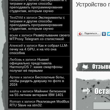
Устройство 
тиграми и другие способы
преподавать программирование
студентам, которым скучно
Text2Vid
к записи
Эксперименты с
тиграми и другие способы
преподавать программирование
студентам, которым скучно
Поделиться…
всым
к записи
Развёртывание своего
MTProxy Telegram со статистикой
Алексей
к записи
Как я собрал LLM-
печку на 4 GPU, и на что она
способна
Любовь
к записи
Huawei
официально представила
HarmonyOS 7: какие смартфоны
получат её первыми
Артем
к записи
Бесплатные боты,
чтобы раздеть девушку по фото в
2024
sasha
к записи
Майнинг биткоинов
на 55-летнем ветеране IBM 1401
Roman
к записи
Реализация ModBus
RTU Slave на stm32