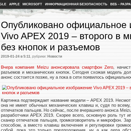
GLE
APPLE
MICROSOFT
ИНФОРМАЦИОННАЯ БЕЗОПАСНОСТЬ
ВЕБ – РАЗР
Опубликовано официальное 
Vivo APEX 2019 – второго в 
без кнопок и разъемов
2019-01-24
в 5:11
, рубрики:
Новости
Вчера компания Meizu анонсировала смартфон Zero
, начис
разъемов и механических кнопок. Сегодня схожая модель до
анонс состоится позже, ну а пока в сети появилось официальн
Картинка подтверждает название модели – APEX 2019. Несмотр
она не имеет обычных механических клавиш и, судя по всему,
отпечатков пальцев. Но сейчас, после вчерашнего анонса Meizu
разработчики APEX 2019. Скорее всего, основную роль тут иг
сканер отпечатков пальцев, громкоговоритель и микрофон. З
способом, а вместо клавиш включения и регулировки громко
собой, пока это только предположения, ну а как дела обс