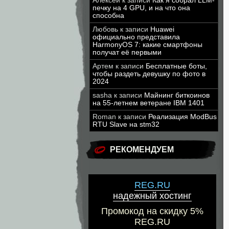
Алексей
к записи
Как я собрал LLM-
печку на 4 GPU, и на что она
способна
Любовь
к записи
Huawei
официально представила
HarmonyOS 7: какие смартфоны
получат её первыми
Артем
к записи
Бесплатные боты,
чтобы раздеть девушку по фото в
2024
sasha
к записи
Майнинг биткоинов
на 55-летнем ветеране IBM 1401
Roman
к записи
Реализация ModBus
RTU Slave на stm32
РЕКОМЕНДУЕМ
REG.RU
надежный хостинг
Промокод на скидку 5%
REG.RU