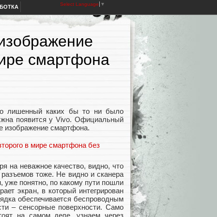
Select Language
▼
АБОТКА
изображение
мире смартфона
то лишенный каких бы то ни было
лжна появится у Vivo. Официальный
ое изображение смартфона.
я на неважное качество, видно, что
 разъемов тоже. Не видно и сканера
, уже понятно, по какому пути пошли
рает экран, в который интегрирован
арядка обеспечивается беспроводным
сти – сенсорные поверхности. Само
тоят на самом деле, узнаем через