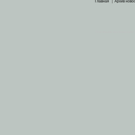
Главная
|
Архив ново
Основными материалами 