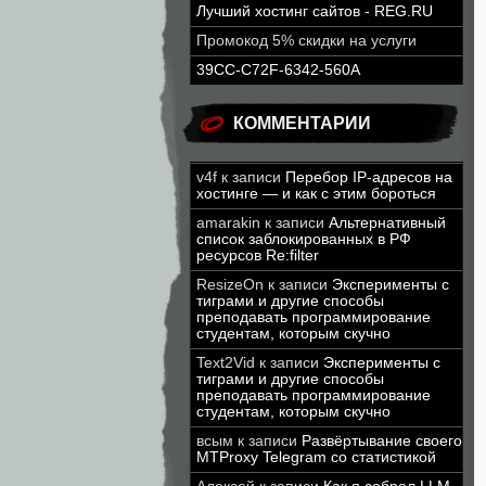
Лучший хостинг сайтов - REG.RU
Промокод 5% скидки на услуги
39CC-C72F-6342-560A
КОММЕНТАРИИ
v4f
к записи
Перебор IP-адресов на
хостинге — и как с этим бороться
amarakin
к записи
Альтернативный
список заблокированных в РФ
ресурсов Re:filter
ResizeOn
к записи
Эксперименты с
тиграми и другие способы
преподавать программирование
студентам, которым скучно
Text2Vid
к записи
Эксперименты с
тиграми и другие способы
преподавать программирование
студентам, которым скучно
всым
к записи
Развёртывание своего
MTProxy Telegram со статистикой