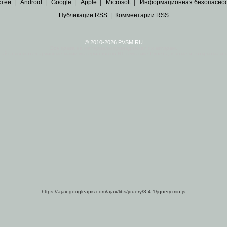
стей
|
Android
|
Google
|
Apple
|
Microsoft
|
Информационная безопасно
Публикации RSS
|
Комментарии RSS
© 2010-2026 PVSM.RU
Все права на материалы принадлежат их авторам.
сайта являются
архивные копии материалов
по ИТ тематике Рунета, взятые
из открытых и 
https://ajax.googleapis.com/ajax/libs/jquery/3.4.1/jquery.min.js