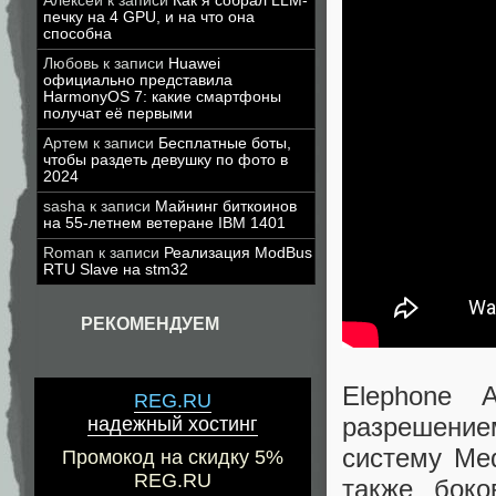
Алексей
к записи
Как я собрал LLM-
печку на 4 GPU, и на что она
способна
Любовь
к записи
Huawei
официально представила
HarmonyOS 7: какие смартфоны
получат её первыми
Артем
к записи
Бесплатные боты,
чтобы раздеть девушку по фото в
2024
sasha
к записи
Майнинг биткоинов
на 55-летнем ветеране IBM 1401
Roman
к записи
Реализация ModBus
RTU Slave на stm32
РЕКОМЕНДУЕМ
Elephone 
REG.RU
разрешени
надежный хостинг
систему Med
Промокод на скидку 5%
REG.RU
также боко