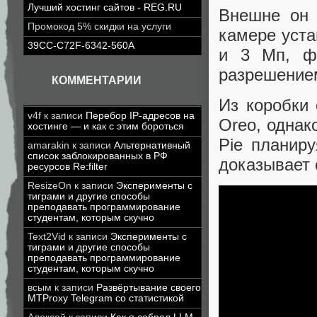
Лучший хостинг сайтов - REG.RU
Внешне он 
Промокод 5% скидки на услуги
камере уста
39CC-C72F-6342-560A
и 3 Мп, фр
разрешением
КОММЕНТАРИИ
Из коробки 
v4f
к записи
Перебор IP-адресов на
Oreo, однак
хостинге — и как с этим бороться
Pie планир
amarakin
к записи
Альтернативный
список заблокированных в РФ
доказывает
ресурсов Re:filter
ResizeOn
к записи
Эксперименты с
тиграми и другие способы
преподавать программирование
студентам, которым скучно
Text2Vid
к записи
Эксперименты с
тиграми и другие способы
преподавать программирование
студентам, которым скучно
всым
к записи
Развёртывание своего
MTProxy Telegram со статистикой