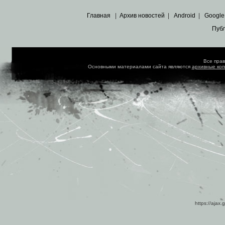
Главная
|
Архив новостей
|
Android
|
Google
Пуб
Все пра
Основными материалами сайта являются
архивные ко
https://ajax.