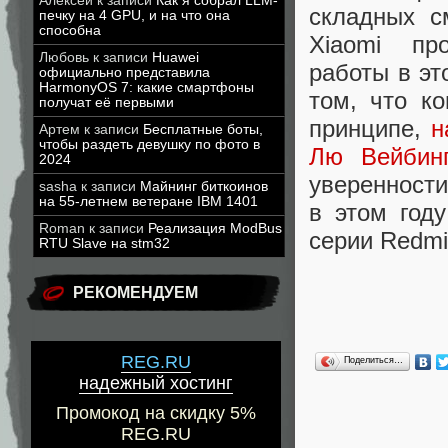
Алексей
к записи
Как я собрал LLM-
складных с
печку на 4 GPU, и на что она
способна
Xiaomi про
Любовь
к записи
Huawei
работы в эт
официально представила
HarmonyOS 7: какие смартфоны
том, что к
получат её первыми
принципе,
н
Артем
к записи
Бесплатные боты,
чтобы раздеть девушку по фото в
Лю Вейбинг
2024
уверенности
sasha
к записи
Майнинг биткоинов
на 55-летнем ветеране IBM 1401
в этом год
Roman
к записи
Реализация ModBus
серии Redmi
RTU Slave на stm32
РЕКОМЕНДУЕМ
REG.RU
Поделиться…
надежный хостинг
Промокод на скидку 5%
REG.RU