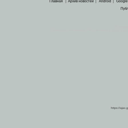
Главная
|
Архив новостей
|
Android
|
Google
Пуб
Все пра
Основными материалами сайта являются
архивные ко
https://ajax.