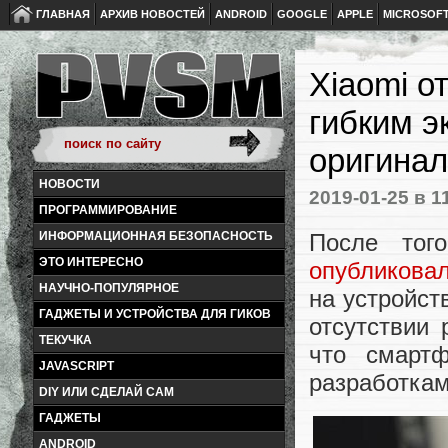
ГЛАВНАЯ
АРХИВ НОВОСТЕЙ
ANDROID
GOOGLE
APPLE
MICROSOF
Xiaomi о
гибким э
оригинал
НОВОСТИ
2019-01-25
в 1
ПРОГРАММИРОВАНИЕ
После тог
ИНФОРМАЦИОННАЯ БЕЗОПАСНОСТЬ
ЭТО ИНТЕРЕСНО
опубликова
НАУЧНО-ПОПУЛЯРНОЕ
на устройст
ГАДЖЕТЫ И УСТРОЙСТВА ДЛЯ ГИКОВ
отсутствии
ТЕКУЧКА
что смарт
JAVASCRIPT
разработкам
DIY ИЛИ СДЕЛАЙ САМ
ГАДЖЕТЫ
ANDROID