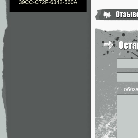
39CC-C72F-6342-560A
* - обя