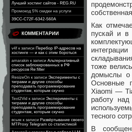
продемон
Лучший хостинг сайтов - REG.RU
собственная
Промокод 5% скидки на услуги
39CC-C72F-6342-560A
Как отмечае
пускай и в
КОММЕНТАРИИ
комплектую
интеграции
v4f
к записи
Перебор IP-адресов на
хостинге — и как с этим бороться
складывания
amarakin
к записи
Альтернативный
тоже велись
список заблокированных в РФ
ресурсов Re:filter
домыслы о 
ResizeOn
к записи
Эксперименты с
Основные 
тиграми и другие способы
преподавать программирование
Xiaomi — T
студентам, которым скучно
работу над
Text2Vid
к записи
Эксперименты с
тиграми и другие способы
используем
преподавать программирование
студентам, которым скучно
тесного сот
всым
к записи
Развёртывание своего
MTProxy Telegram со статистикой
В сообщен