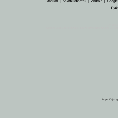
Главная
|
Архив новостей
|
Android
|
Google
Пуб
Все пра
Основными материалами сайта являются
архивные ко
https://ajax.