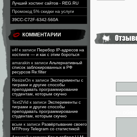
Лучший хостинг сайтов - REG.RU
Промокод 5% скидки на услуги
39CC-C72F-6342-560A
КОММЕНТАРИИ
v4f
к записи
Перебор IP-адресов на
хостинге — и как с этим бороться
amarakin
к записи
Альтернативный
список заблокированных в РФ
ресурсов Re:filter
ResizeOn
к записи
Эксперименты с
тиграми и другие способы
преподавать программирование
студентам, которым скучно
Text2Vid
к записи
Эксперименты с
тиграми и другие способы
преподавать программирование
* - обя
студентам, которым скучно
всым
к записи
Развёртывание своего
MTProxy Telegram со статистикой