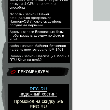
Алексей
к записи
Как я собрал LLM-
печку на 4 GPU, и на что она
способна
Любовь
к записи
Huawei
официально представила
HarmonyOS 7: какие смартфоны
получат её первыми
Артем
к записи
Бесплатные боты,
чтобы раздеть девушку по фото в
2024
sasha
к записи
Майнинг биткоинов
на 55-летнем ветеране IBM 1401
Roman
к записи
Реализация ModBus
RTU Slave на stm32
РЕКОМЕНДУЕМ
REG.RU
надежный хостинг
Промокод на скидку 5%
REG.RU