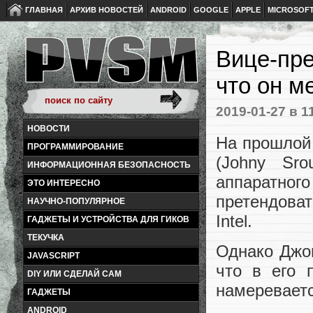
ГЛАВНАЯ
АРХИВ НОВОСТЕЙ
ANDROID
GOOGLE
APPLE
MICROSOF
Вице-пре
что он ме
2019-01-27
в 1
НОВОСТИ
На прошлой 
ПРОГРАММИРОВАНИЕ
(Johny Sro
ИНФОРМАЦИОННАЯ БЕЗОПАСНОСТЬ
аппаратног
ЭТО ИНТЕРЕСНО
претендова
НАУЧНО-ПОПУЛЯРНОЕ
Intel.
ГАДЖЕТЫ И УСТРОЙСТВА ДЛЯ ГИКОВ
ТЕКУЧКА
Однако Джон
JAVASCRIPT
что в его 
DIY ИЛИ СДЕЛАЙ САМ
намереваетс
ГАДЖЕТЫ
ANDROID