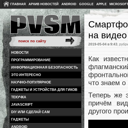
ГЛАВНАЯ
АРХИВ НОВОСТЕЙ
ANDROID
GOOGLE
APPLE
MICROSOF
Смартфон
на видео
2019-05-04
в 9:43
, рубр
НОВОСТИ
Как извест
ПРОГРАММИРОВАНИЕ
флагманс
ИНФОРМАЦИОННАЯ БЕЗОПАСНОСТЬ
фронтально
ЭТО ИНТЕРЕСНО
что знаем о
НАУЧНО-ПОПУЛЯРНОЕ
ГАДЖЕТЫ И УСТРОЙСТВА ДЛЯ ГИКОВ
Теперь же 
ТЕКУЧКА
причём вид
JAVASCRIPT
другого про
DIY ИЛИ СДЕЛАЙ САМ
ГАДЖЕТЫ
ANDROID