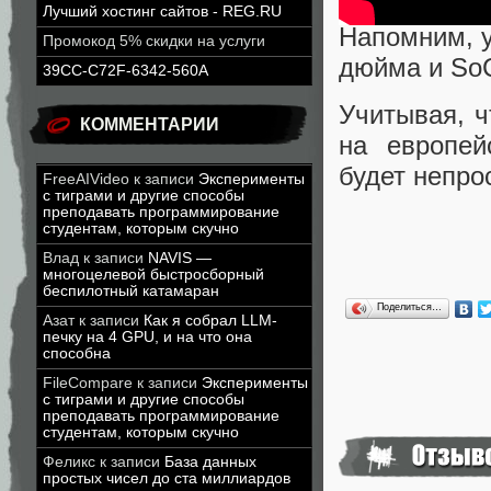
Лучший хостинг сайтов - REG.RU
Напомним, у
Промокод 5% скидки на услуги
дюйма и SoC
39CC-C72F-6342-560A
Учитывая, 
КОММЕНТАРИИ
на европей
будет непро
FreeAIVideo
к записи
Эксперименты
с тиграми и другие способы
преподавать программирование
студентам, которым скучно
Влад
к записи
NAVIS —
многоцелевой быстросборный
беспилотный катамаран
Поделиться…
Азат
к записи
Как я собрал LLM-
печку на 4 GPU, и на что она
способна
FileCompare
к записи
Эксперименты
с тиграми и другие способы
преподавать программирование
студентам, которым скучно
Феликс
к записи
База данных
простых чисел до ста миллиардов