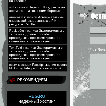
на коленке
v4f
к записи
Перебор IP-адресов на
хостинге — и как с этим бороться
amarakin
к записи
Альтернативный
список заблокированных в РФ
ресурсов Re:filter
ResizeOn
к записи
Эксперименты с
тиграми и другие способы
преподавать программирование
студентам, которым скучно
Text2Vid
к записи
Эксперименты с
* - обя
тиграми и другие способы
преподавать программирование
студентам, которым скучно
всым
к записи
Развёртывание своего
MTProxy Telegram со статистикой
РЕКОМЕНДУЕМ
REG.RU
надежный хостинг