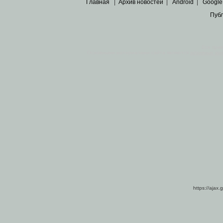
Главная
|
Архив новостей
|
Android
|
Google
Пуб
Все пра
Основными материалами сайта являются
архивные ко
https://ajax.