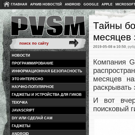
ГЛАВНАЯ
АРХИВ НОВОСТЕЙ
ANDROID
GOOGLE
APPLE
MICROSOF
Тайны бо
месяцев 
2019-05-08
в 10:50
, руб
НОВОСТИ
Компания G
ПРОГРАММИРОВАНИЕ
распростра
ИНФОРМАЦИОННАЯ БЕЗОПАСНОСТЬ
месяцев на
ЭТО ИНТЕРЕСНО
раскрывать 
НАУЧНО-ПОПУЛЯРНОЕ
ГАДЖЕТЫ И УСТРОЙСТВА ДЛЯ ГИКОВ
И вот вчер
ТЕКУЧКА
поисковый г
JAVASCRIPT
DIY ИЛИ СДЕЛАЙ САМ
ГАДЖЕТЫ
ANDROID