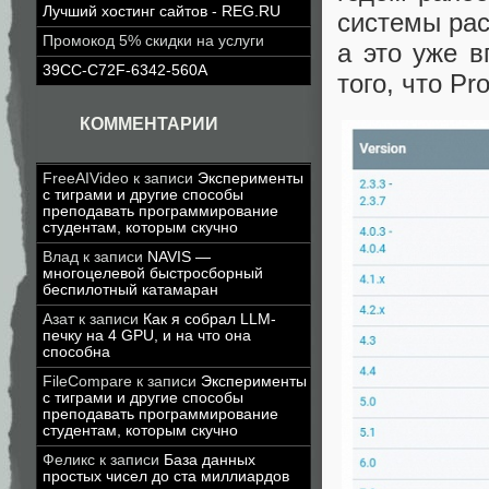
Лучший хостинг сайтов - REG.RU
системы рас
Промокод 5% скидки на услуги
а это уже 
39CC-C72F-6342-560A
того, что Pro
КОММЕНТАРИИ
FreeAIVideo
к записи
Эксперименты
с тиграми и другие способы
преподавать программирование
студентам, которым скучно
Влад
к записи
NAVIS —
многоцелевой быстросборный
беспилотный катамаран
Азат
к записи
Как я собрал LLM-
печку на 4 GPU, и на что она
способна
FileCompare
к записи
Эксперименты
с тиграми и другие способы
преподавать программирование
студентам, которым скучно
Феликс
к записи
База данных
простых чисел до ста миллиардов