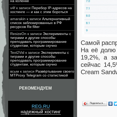
на коленке
v4f
к записи
Перебор IP-адресов на
хостинге — и как с этим бороться
amarakin
к записи
Альтернативный
список заблокированных в РФ
ресурсов Re:filter
ResizeOn
к записи
Эксперименты с
тиграми и другие способы
Самой распр
преподавать программирование
студентам, которым скучно
На её долю
Text2Vid
к записи
Эксперименты с
19,2%, а за
тиграми и другие способы
преподавать программирование
сейчас 14,5
студентам, которым скучно
Cream Sandw
всым
к записи
Развёртывание своего
MTProxy Telegram со статистикой
РЕКОМЕНДУЕМ
Поделиться…
REG.RU
надежный хостинг