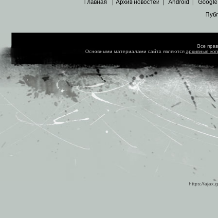
Главная
|
Архив новостей
|
Android
|
Google
Пуб
Все пра
Основными материалами сайта являются
архивные ко
https://ajax.